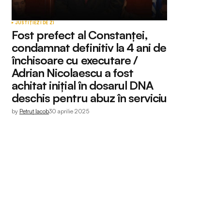
JUSTIȚIE
ZI DE ZI
Fost prefect al Constanței,
condamnat definitiv la 4 ani de
închisoare cu executare /
Adrian Nicolaescu a fost
achitat inițial în dosarul DNA
deschis pentru abuz în serviciu
by
Petruț Iacob
30 aprilie 2025