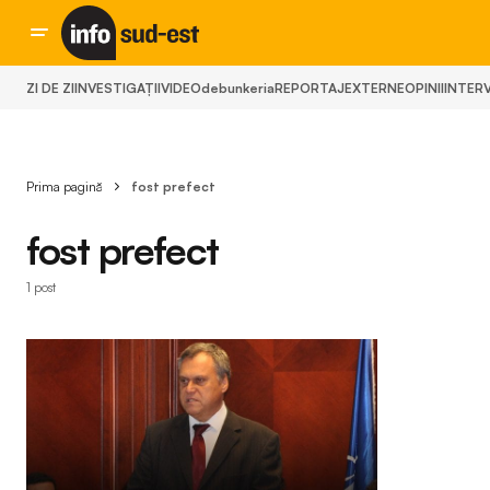
ZI DE ZI
INVESTIGAȚII
VIDEO
debunkeria
REPORTAJ
EXTERNE
OPINII
INTERV
Prima pagină
fost prefect
fost prefect
1 post