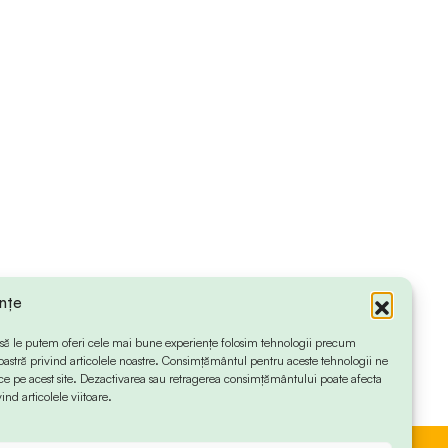
ințe
 ca să le putem oferi cele mai bune experiențe folosim tehnologii precum
oastră privind articolele noastre. Consimțământul pentru aceste tehnologii ne
 pe acest site. Dezactivarea sau retragerea consimțământului poate afecta
ind articolele viitoare.