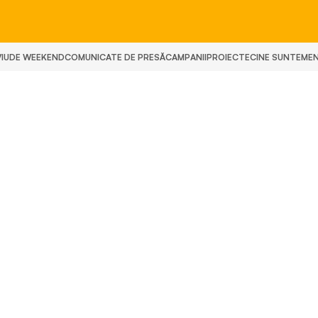
IU
DE WEEKEND
COMUNICATE DE PRESĂ
CAMPANII
PROIECTE
CINE SUNTEM
E