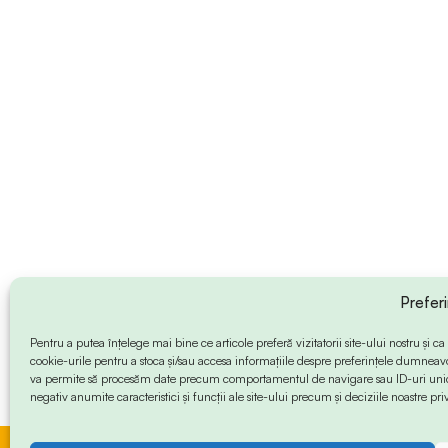
Prefer
Pentru a putea înțelege mai bine ce articole preferă vizitatorii site-ului nostru și
cookie-urile pentru a stoca și/sau accesa informațiile despre preferințele dumneav
va permite să procesăm date precum comportamentul de navigare sau ID-uri unice
negativ anumite caracteristici și funcții ale site-ului precum și deciziile noastre priv