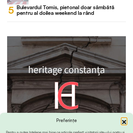
Bulevardul Tomis, pietonal doar sâmbătă
pentru al doilea weekend la rând
Preferințe
Pentru a putea înțelege mai bine ce articole preferă vizitatorii site-ului nostru și