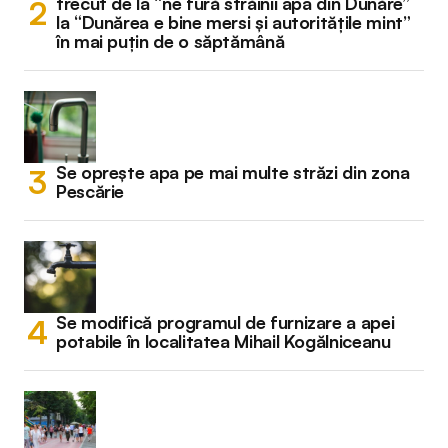
trecut de la “ne fură străinii apa din Dunăre”
la “Dunărea e bine mersi și autoritățile mint”
în mai puțin de o săptămână
Se oprește apa pe mai multe străzi din zona
Pescărie
Se modifică programul de furnizare a apei
potabile în localitatea Mihail Kogălniceanu