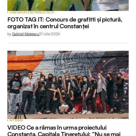
COMUNICATE DE PRESĂ
ZI DE ZI
FOTO TAG IT: Concurs de grafitti și pictură,
organizat în centrul Constanței
by
Gabriel Mateescu
21 iulie 2026
INTERVIU
VIDEO Ce a rămas în urma proiectului
Constanța, Capitala Tineretului: ”Nu se mai