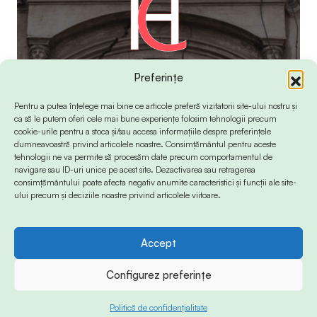
Preferințe
Pentru a putea înțelege mai bine ce articole preferă vizitatorii site-ului nostru și
ca să le putem oferi cele mai bune experiențe folosim tehnologii precum
cookie-urile pentru a stoca și/sau accesa informațiile despre preferințele
dumneavoastră privind articolele noastre. Consimțământul pentru aceste
tehnologii ne va permite să procesăm date precum comportamentul de
navigare sau ID-uri unice pe acest site. Dezactivarea sau retragerea
consimțământului poate afecta negativ anumite caracteristici și funcții ale site-
ului precum și deciziile noastre privind articolele viitoare.
Accept
© 2024 Info-Sud-Est. All Rights Reserved.
Configurez preferințe
Politică de confidențialitate