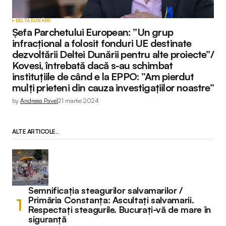
DELTA DUNĂRII
Șefa Parchetului European: ”Un grup
infracțional a folosit fonduri UE destinate
dezvoltării Deltei Dunării pentru alte proiecte”/
Kovesi, întrebată dacă s-au schimbat
instituțiile de când e la EPPO: ”Am pierdut
mulți prieteni din cauza investigațiilor noastre”
by
Andreea Pavel
21 martie 2024
ALTE ARTICOLE...
Semnificația steagurilor salvamarilor /
Primăria Constanța: Ascultați salvamarii.
Respectați steagurile. Bucurați-vă de mare în
siguranță