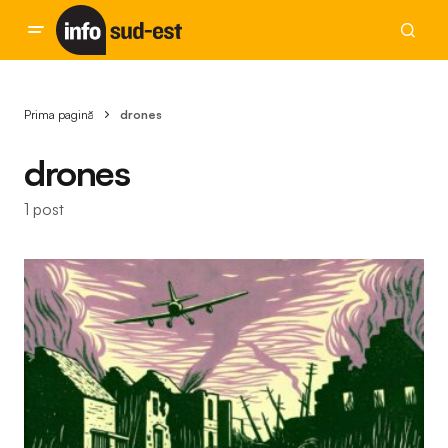
Prima pagină
drones
drones
1 post