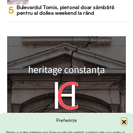
Bulevardul Tomis, pietonal doar sâmbătă
pentru al doilea weekend la rând
Preferințe
Pentru a putea înțelege mai bine ce articole preferă vizitatorii site-ului nostru și