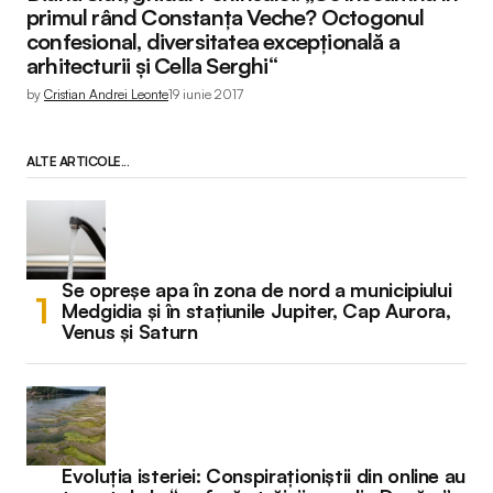
primul rând Constanța Veche? Octogonul
confesional, diversitatea excepțională a
arhitecturii și Cella Serghi“
by
Cristian Andrei Leonte
19 iunie 2017
ALTE ARTICOLE...
Se opreșe apa în zona de nord a municipiului
Medgidia și în stațiunile Jupiter, Cap Aurora,
Venus și Saturn
Evoluția isteriei: Conspiraționiștii din online au