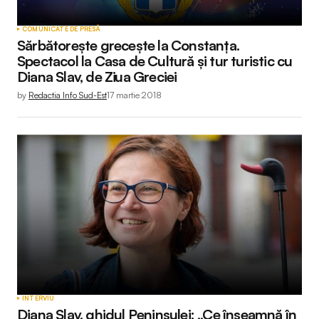
COMUNICATE DE PRESĂ
Sărbătorește grecește la Constanța.
Spectacol la Casa de Cultură și tur turistic cu
Diana Slav, de Ziua Greciei
by
Redactia Info Sud-Est
17 martie 2018
INTERVIU
Diana Slav, ghidul Peninsulei: „Ce înseamnă în