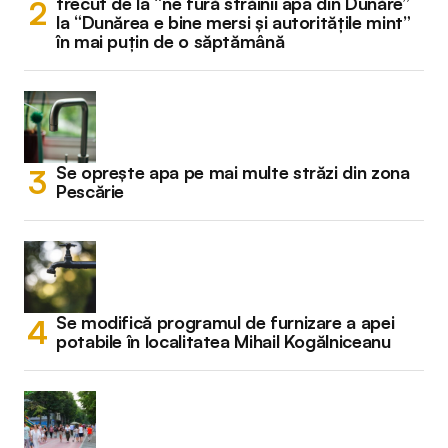
trecut de la “ne fură străinii apa din Dunăre”
la “Dunărea e bine mersi și autoritățile mint”
în mai puțin de o săptămână
Se oprește apa pe mai multe străzi din zona
Pescărie
Se modifică programul de furnizare a apei
potabile în localitatea Mihail Kogălniceanu