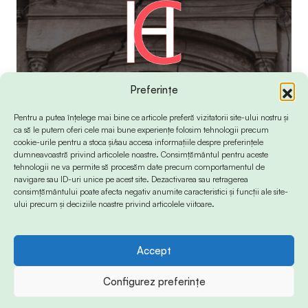
Preferințe
Pentru a putea înțelege mai bine ce articole preferă vizitatorii site-ului nostru și
ca să le putem oferi cele mai bune experiențe folosim tehnologii precum
cookie-urile pentru a stoca și/sau accesa informațiile despre preferințele
dumneavoastră privind articolele noastre. Consimțământul pentru aceste
tehnologii ne va permite să procesăm date precum comportamentul de
navigare sau ID-uri unice pe acest site. Dezactivarea sau retragerea
consimțământului poate afecta negativ anumite caracteristici și funcții ale site-
ului precum și deciziile noastre privind articolele viitoare.
Accept
© 2024 Info-Sud-Est. All Rights Reserved.
Configurez preferințe