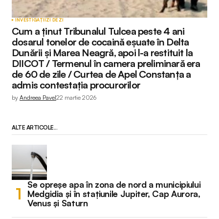
INVESTIGAȚII
ZI DE ZI
Cum a ținut Tribunalul Tulcea peste 4 ani
dosarul tonelor de cocaină eșuate în Delta
Dunării și Marea Neagră, apoi l-a restituit la
DIICOT / Termenul în camera preliminară era
de 60 de zile / Curtea de Apel Constanța a
admis contestația procurorilor
by
Andreea Pavel
22 martie 2026
ALTE ARTICOLE...
Se opreșe apa în zona de nord a municipiului
Medgidia și în stațiunile Jupiter, Cap Aurora,
Venus și Saturn