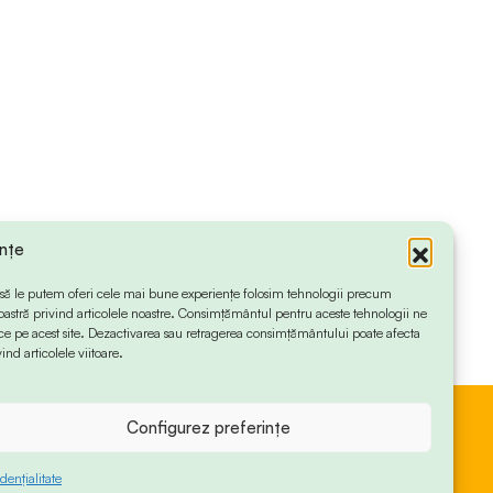
ințe
 ca să le putem oferi cele mai bune experiențe folosim tehnologii precum
oastră privind articolele noastre. Consimțământul pentru aceste tehnologii ne
 pe acest site. Dezactivarea sau retragerea consimțământului poate afecta
ind articolele viitoare.
Configurez preferințe
dențialitate