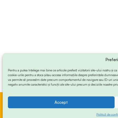
Prefer
Pentru a putea înțelege mai bine ce articole preferă vizitatorii site-ului nostru și
cookie-urile pentru a stoca și/sau accesa informațiile despre preferințele dumneav
va permite să procesăm date precum comportamentul de navigare sau ID-uri unice
negativ anumite caracteristici și funcții ale site-ului precum și deciziile noastre priv
Accept
© 2024 Info-Sud-Est. All Rights Reserved.
Politică de confi