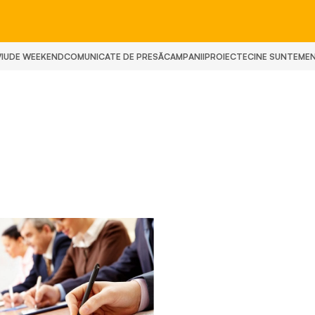
IU
DE WEEKEND
COMUNICATE DE PRESĂ
CAMPANII
PROIECTE
CINE SUNTEM
E