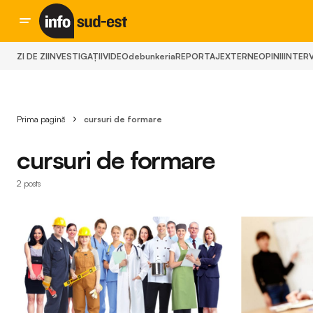
ZI DE ZI
INVESTIGAȚII
VIDEO
debunkeria
REPORTAJ
EXTERNE
OPINII
INTERV
Prima pagină
cursuri de formare
cursuri de formare
2 posts