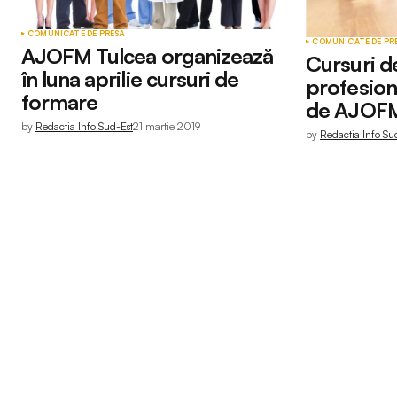
COMUNICATE DE PRESĂ
COMUNICATE DE PR
AJOFM Tulcea organizează
Cursuri d
în luna aprilie cursuri de
profesiona
formare
de AJOFM 
by
Redactia Info Sud-Est
21 martie 2019
by
Redactia Info Su