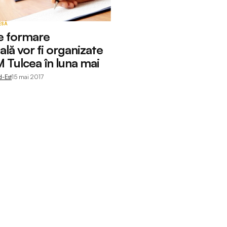
ESĂ
e formare
lă vor fi organizate
Tulcea în luna mai
d-Est
15 mai 2017