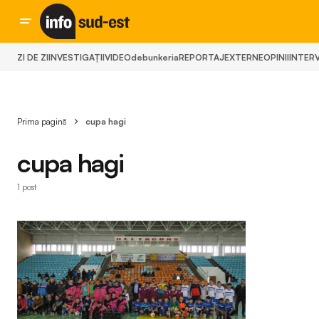
ZI DE ZI
INVESTIGAȚII
VIDEO
debunkeria
REPORTAJ
EXTERNE
OPINII
INTERV
Prima pagină
cupa hagi
cupa hagi
1 post