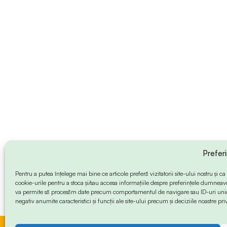
Prefer
Pentru a putea înțelege mai bine ce articole preferă vizitatorii site-ului nostru și
cookie-urile pentru a stoca și/sau accesa informațiile despre preferințele dumneav
va permite să procesăm date precum comportamentul de navigare sau ID-uri unice
negativ anumite caracteristici și funcții ale site-ului precum și deciziile noastre priv