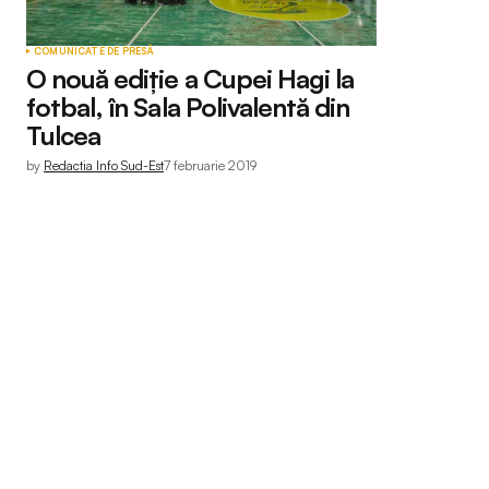
COMUNICATE DE PRESĂ
O nouă ediție a Cupei Hagi la
fotbal, în Sala Polivalentă din
Tulcea
by
Redactia Info Sud-Est
7 februarie 2019