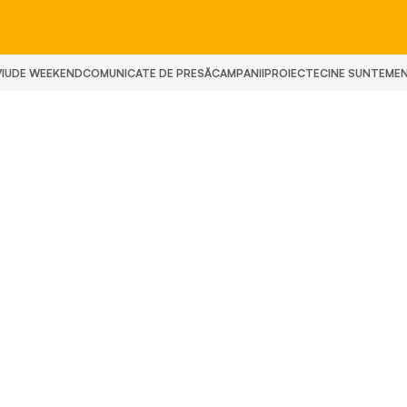
IU
DE WEEKEND
COMUNICATE DE PRESĂ
CAMPANII
PROIECTE
CINE SUNTEM
E