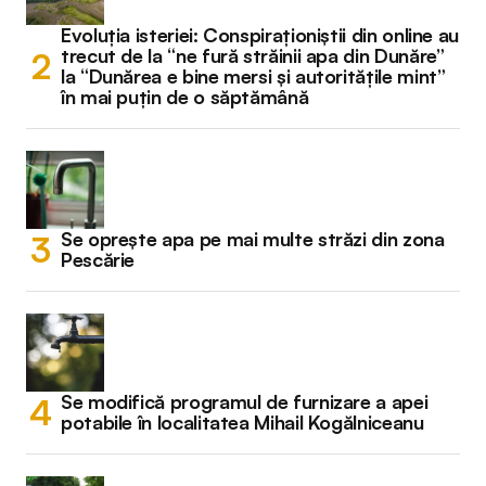
Evoluția isteriei: Conspiraționiștii din online au
trecut de la “ne fură străinii apa din Dunăre”
la “Dunărea e bine mersi și autoritățile mint”
în mai puțin de o săptămână
Se oprește apa pe mai multe străzi din zona
Pescărie
Se modifică programul de furnizare a apei
potabile în localitatea Mihail Kogălniceanu