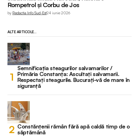
Rompetrol și Corbu de Jos
by
Redactia Info Sud-Est
24 iunie 2026
ALTE ARTICOLE...
Semnificația steagurilor salvamarilor /
Primăria Constanța: Ascultați salvamarii.
Respectați steagurile. Bucurați-vă de mare în
siguranță
Constănțenii rămân fără apă caldă timp de o
săptămână