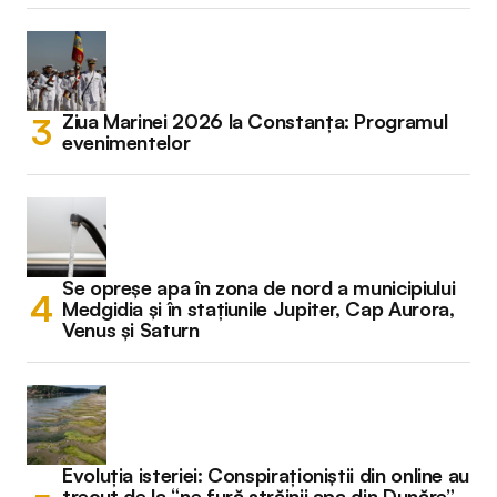
Ziua Marinei 2026 la Constanța: Programul
evenimentelor
Se opreșe apa în zona de nord a municipiului
Medgidia și în stațiunile Jupiter, Cap Aurora,
Venus și Saturn
Evoluția isteriei: Conspiraționiștii din online au
trecut de la “ne fură străinii apa din Dunăre”