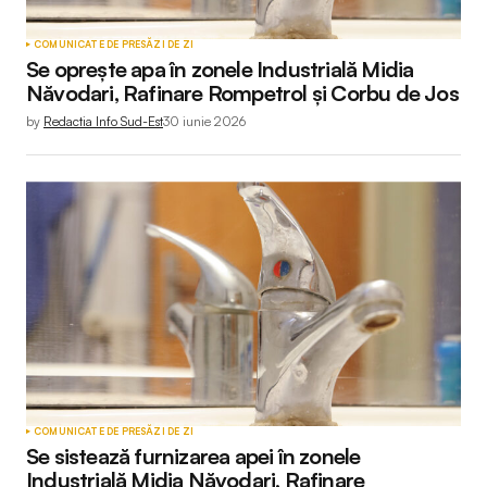
COMUNICATE DE PRESĂ
ZI DE ZI
Se oprește apa în zonele Industrială Midia
Năvodari, Rafinare Rompetrol și Corbu de Jos
by
Redactia Info Sud-Est
30 iunie 2026
COMUNICATE DE PRESĂ
ZI DE ZI
Se sistează furnizarea apei în zonele
Industrială Midia Năvodari, Rafinare