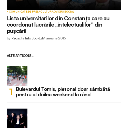
COMUNICATE DE PRESĂ
CULTURĂ
OVIDIUS
SOCIAL
Lista universitarilor din Constanța care au
coordonat lucrările „intelectualilor” din
pușcării
by
Redactia Info Sud-Est
9 ianuarie 2016
ALTE ARTICOLE...
Bulevardul Tomis, pietonal doar sâmbătă
pentru al doilea weekend la rând