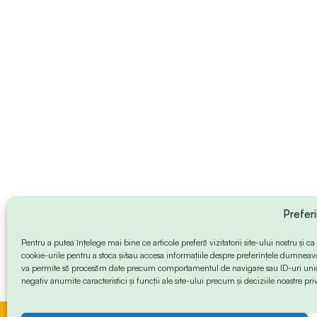
Prefer
Pentru a putea înțelege mai bine ce articole preferă vizitatorii site-ului nostru și
cookie-urile pentru a stoca și/sau accesa informațiile despre preferințele dumneav
va permite să procesăm date precum comportamentul de navigare sau ID-uri unice
negativ anumite caracteristici și funcții ale site-ului precum și deciziile noastre priv