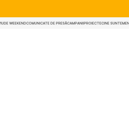
IU
DE WEEKEND
COMUNICATE DE PRESĂ
CAMPANII
PROIECTE
CINE SUNTEM
E