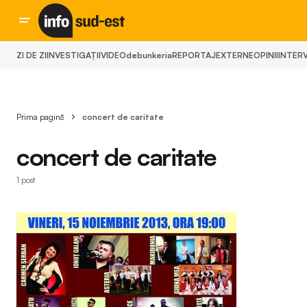
ZI DE ZI
INVESTIGAȚII
VIDEO
debunkeria
REPORTAJ
EXTERNE
OPINII
INTERV
Prima pagină
concert de caritate
concert de caritate
1 post