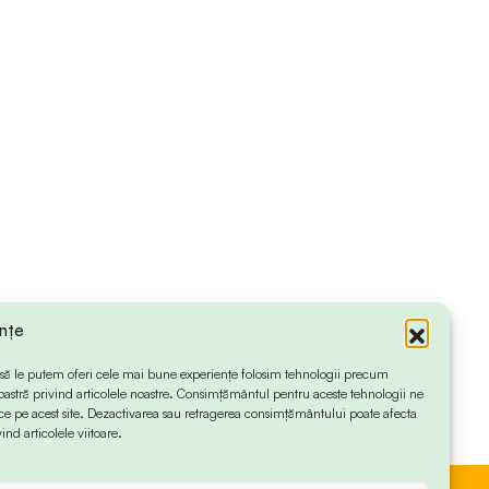
ințe
 ca să le putem oferi cele mai bune experiențe folosim tehnologii precum
oastră privind articolele noastre. Consimțământul pentru aceste tehnologii ne
 pe acest site. Dezactivarea sau retragerea consimțământului poate afecta
ind articolele viitoare.