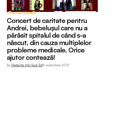
CONSTANTA
DIVERSE
Concert de caritate pentru
Andrei, bebelușul care nu a
părăsit spitalul de când s-a
născut, din cauza multiplelor
probleme medicale. Orice
ajutor contează!
by
Redactia Info Sud-Est
4 noiembrie 2013