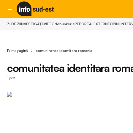
ZI DE ZI
INVESTIGAȚII
VIDEO
debunkeria
REPORTAJ
EXTERNE
OPINII
INTERV
Prima pagină
comunitatea identitara romania
comunitatea identitara rom
1 post