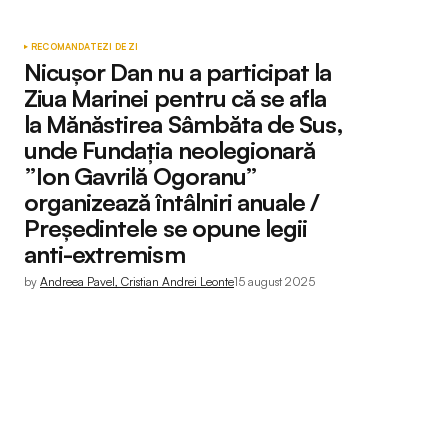
RECOMANDATE
ZI DE ZI
Nicușor Dan nu a participat la
Ziua Marinei pentru că se afla
la Mănăstirea Sâmbăta de Sus,
unde Fundația neolegionară
”Ion Gavrilă Ogoranu”
organizează întâlniri anuale /
Președintele se opune legii
anti-extremism
by
Andreea Pavel, Cristian Andrei Leonte
15 august 2025