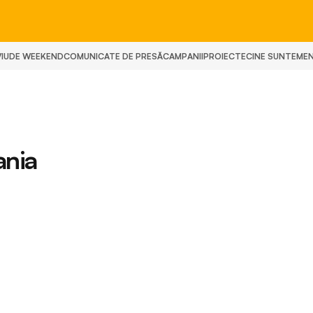
IU
DE WEEKEND
COMUNICATE DE PRESĂ
CAMPANII
PROIECTE
CINE SUNTEM
E
ania