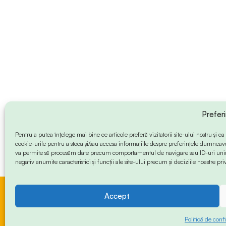
Prefer
Pentru a putea înțelege mai bine ce articole preferă vizitatorii site-ului nostru și
cookie-urile pentru a stoca și/sau accesa informațiile despre preferințele dumneav
va permite să procesăm date precum comportamentul de navigare sau ID-uri unice
negativ anumite caracteristici și funcții ale site-ului precum și deciziile noastre priv
Accept
© 2024 Info-Sud-Est. All Rights Reserved.
Politică de confi