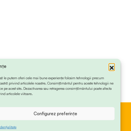
ințe
 ca să le putem oferi cele mai bune experiențe folosim tehnologii precum
oastră privind articolele noastre. Consimțământul pentru aceste tehnologii ne
 pe acest site. Dezactivarea sau retragerea consimțământului poate afecta
ind articolele viitoare.
Configurez preferințe
dențialitate