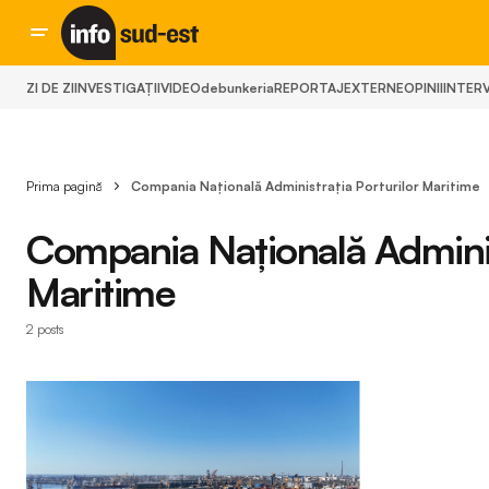
ZI DE ZI
INVESTIGAȚII
VIDEO
debunkeria
REPORTAJ
EXTERNE
OPINII
INTERV
Prima pagină
Compania Națională Administrația Porturilor Maritime
Compania Națională Administ
Maritime
2 posts