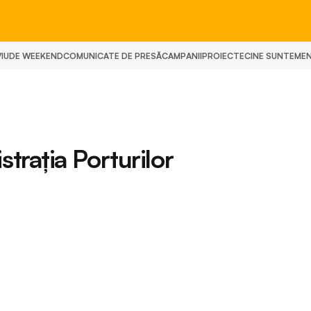
IU
DE WEEKEND
COMUNICATE DE PRESĂ
CAMPANII
PROIECTE
CINE SUNTEM
E
rația Porturilor