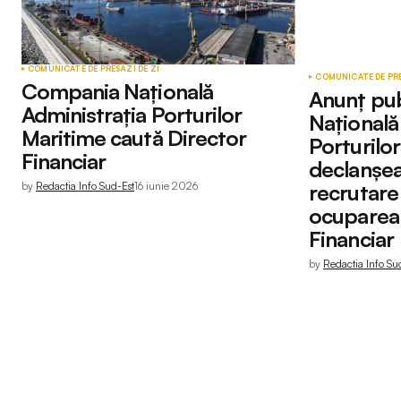
COMUNICATE DE PRESĂ
ZI DE ZI
COMUNICATE DE PR
Compania Națională
Anunț pu
Administrația Porturilor
Națională
Maritime caută Director
Porturilo
Financiar
declanșe
by
Redactia Info Sud-Est
16 iunie 2026
recrutare 
ocuparea 
Financiar
by
Redactia Info Su