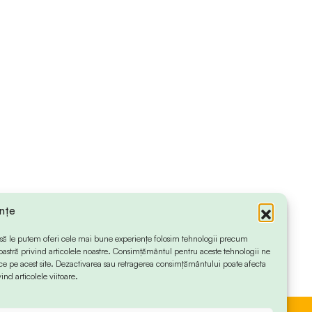
ințe
 ca să le putem oferi cele mai bune experiențe folosim tehnologii precum
oastră privind articolele noastre. Consimțământul pentru aceste tehnologii ne
 pe acest site. Dezactivarea sau retragerea consimțământului poate afecta
ind articolele viitoare.