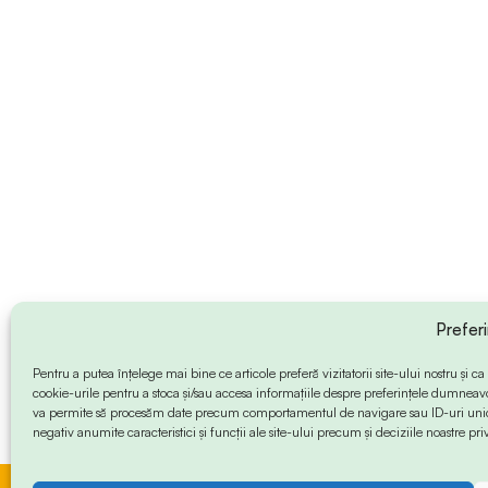
Prefer
Pentru a putea înțelege mai bine ce articole preferă vizitatorii site-ului nostru și
cookie-urile pentru a stoca și/sau accesa informațiile despre preferințele dumneav
va permite să procesăm date precum comportamentul de navigare sau ID-uri unice
negativ anumite caracteristici și funcții ale site-ului precum și deciziile noastre priv