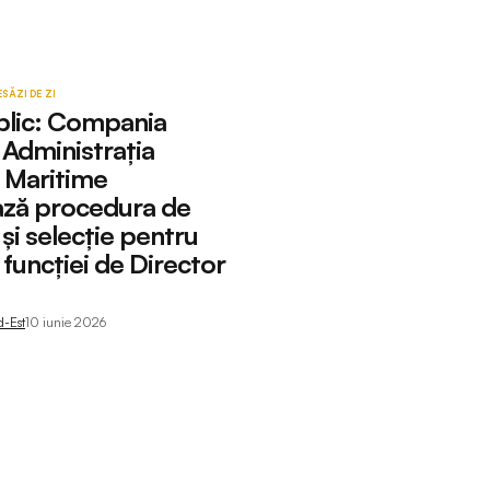
ESĂ
ZI DE ZI
blic: Compania
 Administrația
r Maritime
ază procedura de
și selecție pentru
funcției de Director
d-Est
10 iunie 2026