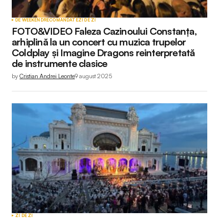
DE WEEKEND
RECOMANDATE
ZI DE ZI
FOTO&VIDEO Faleza Cazinoului Constanța,
arhiplină la un concert cu muzica trupelor
Coldplay și Imagine Dragons reinterpretată
de instrumente clasice
by
Cristian Andrei Leonte
9 august 2025
ZI DE ZI