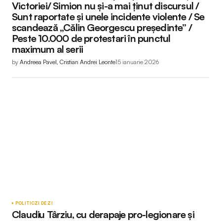
Victoriei/ Simion nu și-a mai ținut discursul /
Sunt raportate și unele incidente violente / Se
scandează „Călin Georgescu președinte” /
Peste 10.000 de protestari în punctul
maximum al serii
by
Andreea Pavel, Cristian Andrei Leonte
15 ianuarie 2026
POLITIC
ZI DE ZI
Claudiu Târziu, cu derapaje pro-legionare și