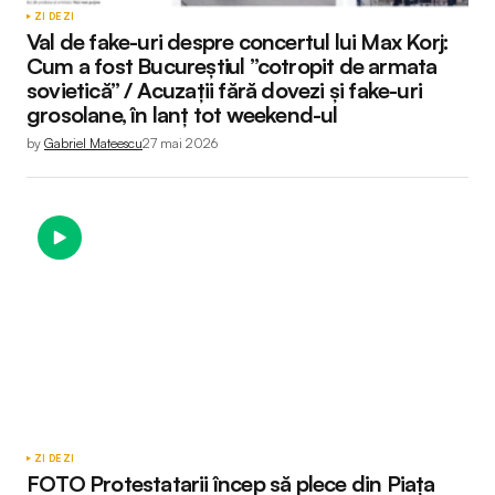
ZI DE ZI
Val de fake-uri despre concertul lui Max Korj:
Cum a fost Bucureștiul ”cotropit de armata
sovietică” / Acuzații fără dovezi și fake-uri
grosolane, în lanț tot weekend-ul
by
Gabriel Mateescu
27 mai 2026
ZI DE ZI
FOTO Protestatarii încep să plece din Piața