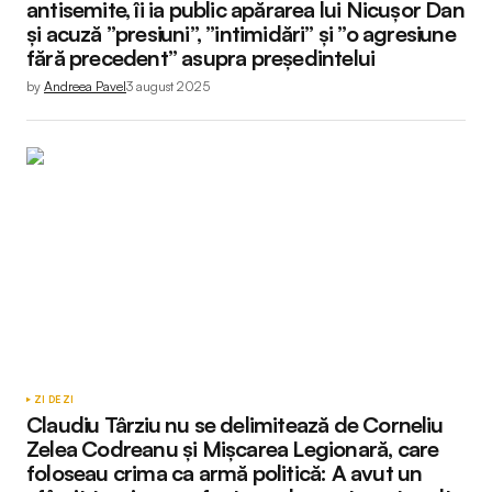
antisemite, îi ia public apărarea lui Nicușor Dan
și acuză ”presiuni”, ”intimidări” și ”o agresiune
fără precedent” asupra președintelui
by
Andreea Pavel
3 august 2025
ZI DE ZI
Claudiu Târziu nu se delimitează de Corneliu
Zelea Codreanu și Mișcarea Legionară, care
foloseau crima ca armă politică: A avut un