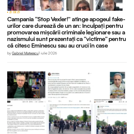
ZI DE ZI
Campania “Stop Vexler!” atinge apogeul fake-
urilor care durează de un an: Inculpați pentru
promovarea mișcării criminale legionare sau a
nazismului sunt prezentați ca ”victime” pentru
că citesc Eminescu sau au cruci în case
by
Gabriel Mateescu
1 iulie 2026