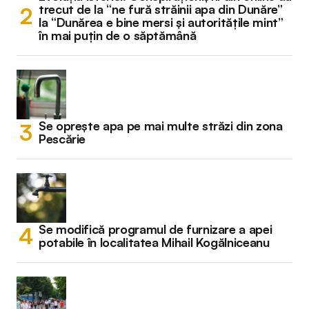
trecut de la “ne fură străinii apa din Dunăre”
la “Dunărea e bine mersi și autoritățile mint”
în mai puțin de o săptămână
Se oprește apa pe mai multe străzi din zona
Pescărie
Se modifică programul de furnizare a apei
potabile în localitatea Mihail Kogălniceanu