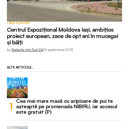
BANI EUROPENI
Centrul Expozițional Moldova Iași, ambițios
proiect european, zace de opt ani în mucegai
și bălți
by
Redactia Info Sud-Est
10 septembrie 2018
ALTE ARTICOLE...
Cea mai mare masă cu aripioare de pui te
așteaptă pe promenada NIBIRU, iar accesul
este gratuit (P)