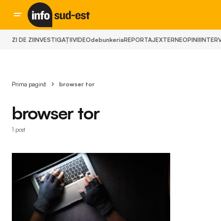
ZI DE ZI
INVESTIGAȚII
VIDEO
debunkeria
REPORTAJ
EXTERNE
OPINII
INTERV
Prima pagină
browser tor
browser tor
1 post