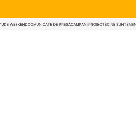
IU
DE WEEKEND
COMUNICATE DE PRESĂ
CAMPANII
PROIECTE
CINE SUNTEM
E