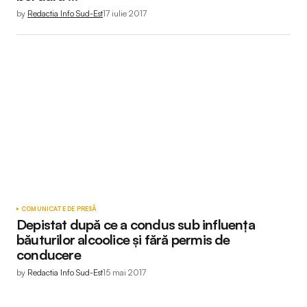
by
Redactia Info Sud-Est
17 iulie 2017
COMUNICATE DE PRESĂ
Depistat după ce a condus sub influenţa
băuturilor alcoolice şi fără permis de
conducere
by
Redactia Info Sud-Est
15 mai 2017