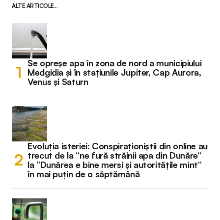
ALTE ARTICOLE...
Se opreșe apa în zona de nord a municipiului
Medgidia și în stațiunile Jupiter, Cap Aurora,
Venus și Saturn
Evoluția isteriei: Conspiraționiștii din online au
trecut de la “ne fură străinii apa din Dunăre”
la “Dunărea e bine mersi și autoritățile mint”
în mai puțin de o săptămână