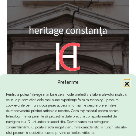
Preferințe
Pentru a putea înțelege mai bine ce articole preferă vizitatorii site-ului nostru și
ca să le putem oferi cele mai bune experiențe folosim tehnologii precum
cookie-urile pentru a stoca și/sau accesa informațiile despre preferințele
dumneavoastră privind articolele noastre. Consimțământul pentru aceste
tehnologii ne va permite să procesăm date precum comportamentul de
navigare sau ID-uri unice pe acest site. Dezactivarea sau retragerea
consimțământului poate afecta negativ anumite caracteristici și funcții ale site-
ului precum și deciziile noastre privind articolele viitoare.