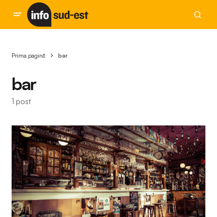
Prima pagină
bar
bar
1 post