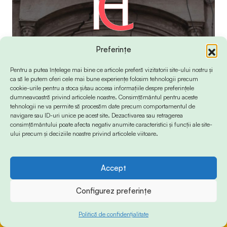
Preferințe
Pentru a putea înțelege mai bine ce articole preferă vizitatorii site-ului nostru și
ca să le putem oferi cele mai bune experiențe folosim tehnologii precum
cookie-urile pentru a stoca și/sau accesa informațiile despre preferințele
dumneavoastră privind articolele noastre. Consimțământul pentru aceste
tehnologii ne va permite să procesăm date precum comportamentul de
navigare sau ID-uri unice pe acest site. Dezactivarea sau retragerea
consimțământului poate afecta negativ anumite caracteristici și funcții ale site-
ului precum și deciziile noastre privind articolele viitoare.
Accept
© 2024 Info-Sud-Est. All Rights Reserved.
Configurez preferințe
Politică de confidențialitate