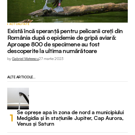
ACTUALITATE
Există încă speranță pentru pelicanii creți din
România după o epidemie de gripă aviară:
Aproape 800 de specimene au fost
descoperite la ultima numărătoare
by
Gabriel Mateescu
27 martie 2023
ALTE ARTICOLE...
Se opreșe apa în zona de nord a municipiului
Medgidia și în stațiunile Jupiter, Cap Aurora,
Venus și Saturn