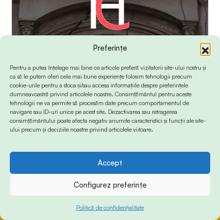
Preferințe
Pentru a putea înțelege mai bine ce articole preferă vizitatorii site-ului nostru și
ca să le putem oferi cele mai bune experiențe folosim tehnologii precum
cookie-urile pentru a stoca și/sau accesa informațiile despre preferințele
dumneavoastră privind articolele noastre. Consimțământul pentru aceste
tehnologii ne va permite să procesăm date precum comportamentul de
navigare sau ID-uri unice pe acest site. Dezactivarea sau retragerea
consimțământului poate afecta negativ anumite caracteristici și funcții ale site-
ului precum și deciziile noastre privind articolele viitoare.
Accept
© 2024 Info-Sud-Est. All Rights Reserved.
Configurez preferințe
Politică de confidențialitate