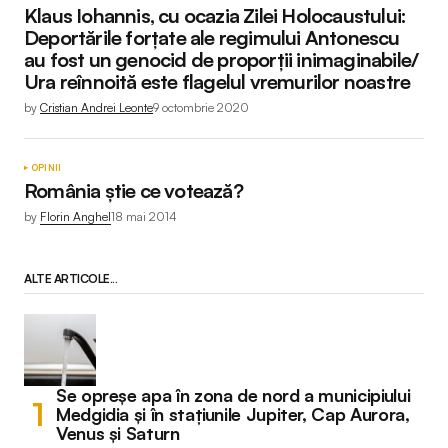
Klaus Iohannis, cu ocazia Zilei Holocaustului:
Deportările forțate ale regimului Antonescu
au fost un genocid de proporții inimaginabile/
Ura reînnoită este flagelul vremurilor noastre
by
Cristian Andrei Leonte
9 octombrie 2020
OPINII
România ştie ce votează?
by
Florin Anghel
18 mai 2014
ALTE ARTICOLE...
Se opreșe apa în zona de nord a municipiului
Medgidia și în stațiunile Jupiter, Cap Aurora,
Venus și Saturn