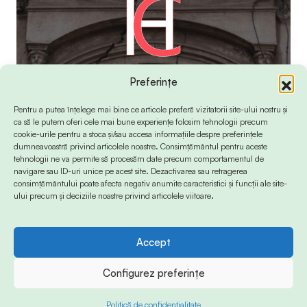
Preferințe
Pentru a putea înțelege mai bine ce articole preferă vizitatorii site-ului nostru și
ca să le putem oferi cele mai bune experiențe folosim tehnologii precum
cookie-urile pentru a stoca și/sau accesa informațiile despre preferințele
dumneavoastră privind articolele noastre. Consimțământul pentru aceste
tehnologii ne va permite să procesăm date precum comportamentul de
navigare sau ID-uri unice pe acest site. Dezactivarea sau retragerea
consimțământului poate afecta negativ anumite caracteristici și funcții ale site-
ului precum și deciziile noastre privind articolele viitoare.
Accept
© 2024 Info-Sud-Est. All Rights Reserved.
Configurez preferințe
Politică de confidențialitate