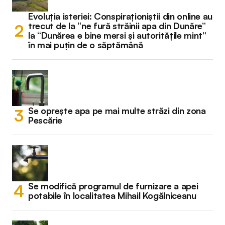
Evoluția isteriei: Conspiraționiștii din online au
trecut de la “ne fură străinii apa din Dunăre”
la “Dunărea e bine mersi și autoritățile mint”
în mai puțin de o săptămână
Se oprește apa pe mai multe străzi din zona
Pescărie
Se modifică programul de furnizare a apei
potabile în localitatea Mihail Kogălniceanu