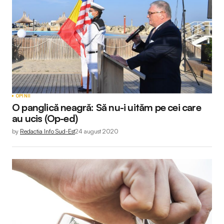
OPINII
O panglică neagră: Să nu-i uităm pe cei care
au ucis (Op-ed)
by
Redactia Info Sud-Est
24 august 2020