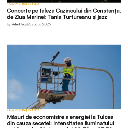
ADMINISTRAȚIE
ZI DE ZI
Concerte pe faleza Cazinoului din Constanța,
de Ziua Marinei: Tania Turtureanu și jazz
by
Petruț Iacob
5 august 2026
ADMINISTRAȚIE
ZI DE ZI
Măsuri de economisire a energiei la Tulcea
din cauza secetei: Intensitatea iluminatului