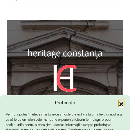
Preferințe
Pentru a putea înțelege mai bine ce articole preferă vizitatorii site-ului nostru și
ca să le putem oferi cele mai bune experiențe folosim tehnologii precum
cookie-urile pentru a stoca și/sau accesa informațiile despre preferințele
dumneavoastră privind articolele noastre. Consimțământul pentru aceste