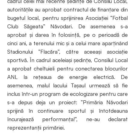
cadrul celei mai recente şedinţe de Consiliu Local,
autoritățile au aprobat contractul de finanţare din
bugetul local, pentru sprijinirea Asociaţiei ”Fotbal
Club Săgeata” Năvodari. De asemenea s-a
aprobat şi darea în folosinţă, pe o perioadă de
cinci ani, a terenului mic şi a celui mare aparținând
Stadionului ”Flacăra”, către aceeași asociaţie
sportivă. În cadrul aceleiași ședințe, Consiliul Local
a aprobat cheltuieli pentru conectarea blocurilor
ANL la reţeaua de energie electrică. De
asemenea, malul lacului Taşaul urmează să fie
inclus într-un program de ecologizare pentru care
s-a depus deja un proiect: ”Primăria Năvodari
sprijină în continuare sportul şi întotdeauna
încurajează performanţa!”, ne-au declarat
reprezentanții primăriei.