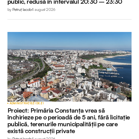
public, redusă în intervalul 20:30 – 23:30
by
Petruț Iacob
4 august 2026
ADMINISTRAȚIE
ZI DE ZI
Proiect: Primăria Constanța vrea să
închirieze pe o perioadă de 5 ani, fără licitație
publică, terenurile municipalității pe care
există construcții private
by
Petruț Iacob
4 august 2026