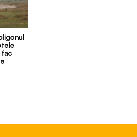
oligonul
tele
 fac
le