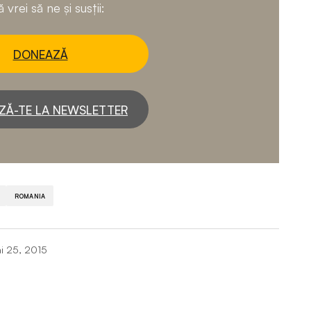
 vrei să ne și susții:
DONEAZĂ
ZĂ-TE LA NEWSLETTER
ROMANIA
i 25, 2015