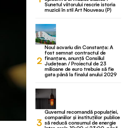
Sunetul viitorului rescrie istoria
muzicii în stil Art Nouveau (P)
Noul acvariu din Constanța: A
fost semnat contractul de
finanțare, anunță Consiliul
Județean / Proiectul de 23
milioane de euro trebuie să fie
gata până la finalul anului 2029
Guvernul recomandă populației,
companiilor și instituțiilor publice
să reducă consumul de energie
între orele 19:00 și 23:00, până