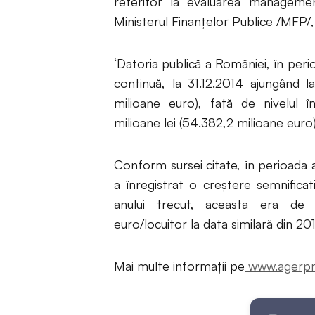
referitor la evaluarea managemen
Ministerul Finanțelor Publice /MFP/,
‘Datoria publică a României, în peri
continuă, la 31.12.2014 ajungând 
milioane euro), față de nivelul î
milioane lei (54.382,2 milioane euro
Conform sursei citate, în perioada a
a înregistrat o creștere semnificati
anului trecut, aceasta era de 
euro/locuitor la data similară din 201
Mai multe informații pe
www.agerpr