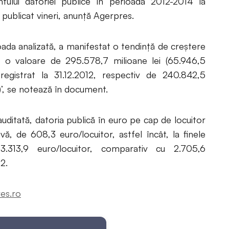
tului datoriei publice în perioada 2012-2014 la
 publicat vineri, anunță Agerpres.
oada analizată, a manifestat o tendință de creștere
la o valoare de 295.578,7 milioane lei (65.946,5
nregistrat la 31.12.2012, respectiv de 240.842,5
)’, se notează în document.
uditată, datoria publică în euro pe cap de locuitor
vă, de 608,3 euro/locuitor, astfel încât, la finele
3.313,9 euro/locuitor, comparativ cu 2.705,6
2.
es.ro