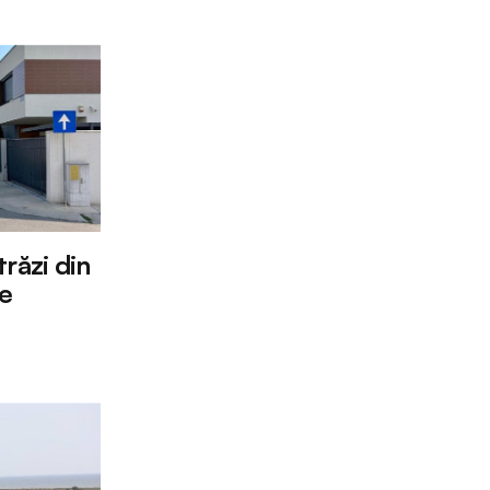
răzi din
re