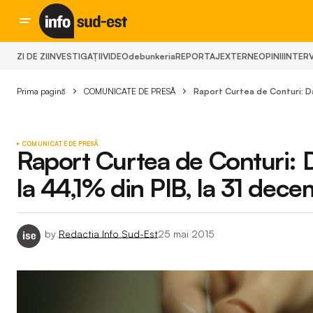
ZI DE ZI
INVESTIGAȚII
VIDEO
debunkeria
REPORTAJ
EXTERNE
OPINII
INTERV
Prima pagină
COMUNICATE DE PRESĂ
Raport Curtea de Conturi: Da
COMUNICATE DE PRESĂ
Raport Curtea de Conturi: D
la 44,1% din PIB, la 31 dec
by
Redactia Info Sud-Est
25 mai 2015