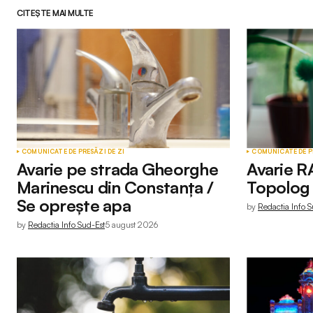
CITEȘTE MAI MULTE
COMUNICATE DE PRESĂ
ZI DE ZI
COMUNICATE DE P
Avarie pe strada Gheorghe
Avarie R
Marinescu din Constanța /
Topolog 
Se oprește apa
by
Redactia Info S
by
Redactia Info Sud-Est
5 august 2026