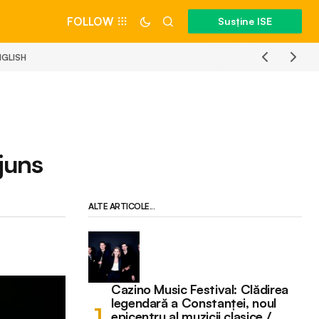
FOLLOW
Susține ISE
NGLISH
juns
ALTE ARTICOLE...
Cazino Music Festival: Clădirea
legendară a Constanței, noul
epicentru al muzicii clasice /