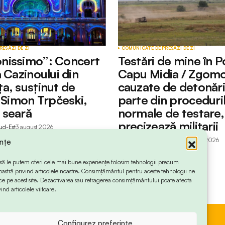
RESĂ
ZI DE ZI
COMUNICATE DE PRESĂ
ZI DE ZI
nissimo”: Concert
Testări de mine în P
 Cazinoului din
Capu Midia / Zgomo
a, susținut de
cauzate de detonări
l Simon Trpčeski,
parte din proceduri
 seară
normale de testare,
precizează militarii
ud-Est
3 august 2026
by
Redactia Info Sud-Est
3 august 2026
ințe
 ca să le putem oferi cele mai bune experiențe folosim tehnologii precum
oastră privind articolele noastre. Consimțământul pentru aceste tehnologii ne
 pe acest site. Dezactivarea sau retragerea consimțământului poate afecta
ind articolele viitoare.
Configurez preferințe