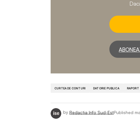
Dacă
ABONEA
CURTEA DE CONTURI
DATORIE PUBLICA
RAPORT
by
Redactia Info Sud-Est
Published
ma