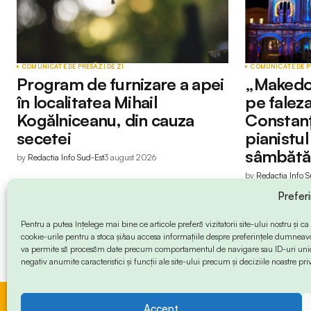
COMUNICATE DE PRESĂ
ZI DE ZI
COMUNICATE DE P
Program de furnizare a apei
„Makedo
în localitatea Mihail
pe faleza
Kogălniceanu, din cauza
Constanț
secetei
pianistu
sâmbătă
by
Redactia Info Sud-Est
3 august 2026
by
Redactia Info S
Prefer
Pentru a putea înțelege mai bine ce articole preferă vizitatorii site-ului nostru și
cookie-urile pentru a stoca și/sau accesa informațiile despre preferințele dumneav
va permite să procesăm date precum comportamentul de navigare sau ID-uri unice
negativ anumite caracteristici și funcții ale site-ului precum și deciziile noastre priv
Accept