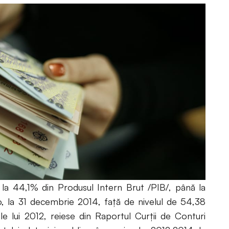
 la 44,1% din Produsul Intern Brut /PIB/, până la
, la 31 decembrie 2014, față de nivelul de 54,38
ele lui 2012, reiese din Raportul Curții de Conturi