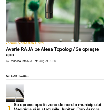
COMUNICATE DE PRESĂ
ZI DE ZI
Avarie RAJA pe Aleea Topolog / Se oprește
apa
by
Redactia Info Sud-Est
4 august 2026
ALTE ARTICOLE...
Se opreșe apa în zona de nord a municipiului
Medgidia și în stațiunile Jupiter, Cap Aurora,