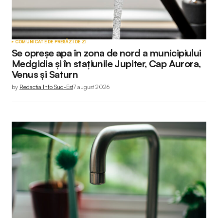
COMUNICATE DE PRESĂ
ZI DE ZI
Se opreșe apa în zona de nord a municipiului
Medgidia și în stațiunile Jupiter, Cap Aurora,
Venus și Saturn
by
Redactia Info Sud-Est
7 august 2026