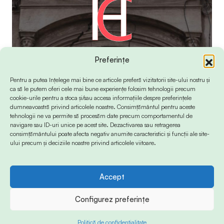
Preferințe
Pentru a putea înțelege mai bine ce articole preferă vizitatorii site-ului nostru și
ca să le putem oferi cele mai bune experiențe folosim tehnologii precum
cookie-urile pentru a stoca și/sau accesa informațiile despre preferințele
dumneavoastră privind articolele noastre. Consimțământul pentru aceste
tehnologii ne va permite să procesăm date precum comportamentul de
navigare sau ID-uri unice pe acest site. Dezactivarea sau retragerea
consimțământului poate afecta negativ anumite caracteristici și funcții ale site-
ului precum și deciziile noastre privind articolele viitoare.
Accept
© 2024 Info-Sud-Est. All Rights Reserved.
Configurez preferințe
Politică de confidențialitate