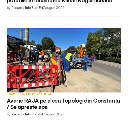
potabile în localitatea Mihail Kogălniceanu
by
Redactia Info Sud-Est
7 august 2026
COMUNICATE DE PRESĂ
ZI DE ZI
Avarie RAJA pe aleea Topolog din Constanța
/ Se oprește apa
by
Redactia Info Sud-Est
7 august 2026