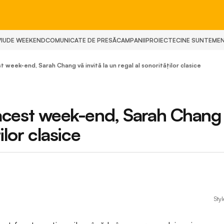
IU
DE WEEKEND
COMUNICATE DE PRESĂ
CAMPANII
PROIECTE
CINE SUNTEM
E
week-end, Sarah Chang vă invită la un regal al sonorităţilor clasice
est week-end, Sarah Chang
ilor clasice
Sty