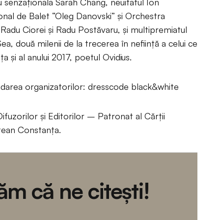
 senzaţionala Sarah Chang, neuitatul Ion
onal de Balet “Oleg Danovski” şi Orchestra
i Radu Ciorei și Radu Postăvaru, și multipremiatul
a, două milenii de la trecerea în nefiinţă a celui ce
a şi al anului 2017, poetul Ovidius.
ea organizatorilor: dresscode black&white
Difuzorilor și Editorilor – Patronat al Cărții
dețean Constanța.
m că ne citești!