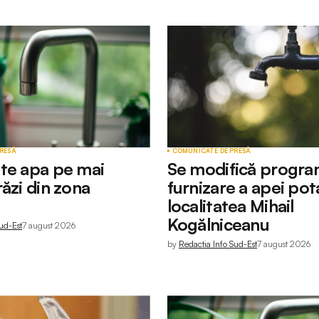
RESĂ
COMUNICATE DE PRESĂ
te apa pe mai
Se modifică progra
ăzi din zona
furnizare a apei pota
localitatea Mihail
Kogălniceanu
ud-Est
7 august 2026
by
Redactia Info Sud-Est
7 august 2026