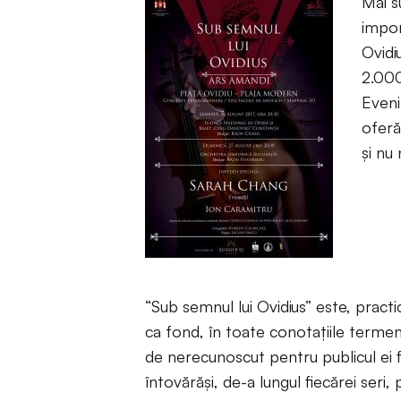
Mai s
impor
Ovidiu
2.000
Eveni
oferă
şi nu
“Sub semnul lui Ovidius” este, pract
ca fond, în toate conotaţiile termenu
de nerecunoscut pentru publicul ei fid
întovărăşi, de-a lungul fiecărei seri,