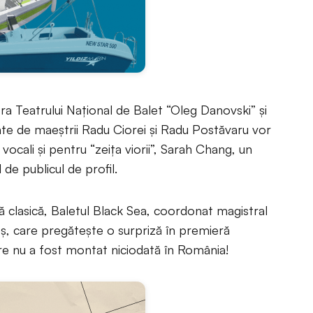
ra Teatrului Naţional de Balet “Oleg Danovski” şi
ate de maeștrii Radu Ciorei și Radu Postăvaru vor
 vocali şi pentru “zeiţa viorii”, Sarah Chang, un
de publicul de profil.
că clasică, Baletul Black Sea, coordonat magistral
ş, care pregăteşte o surpriză în premieră
are nu a fost montat niciodată în România!