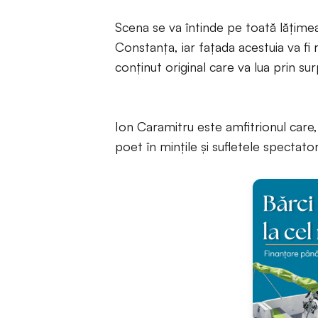
Scena se va întinde pe toată lăţimea
Constanţa, iar faţada acestuia va fi
conţinut original care va lua prin su
Ion Caramitru este amfitrionul care,
poet în minţile şi sufletele spectatoril