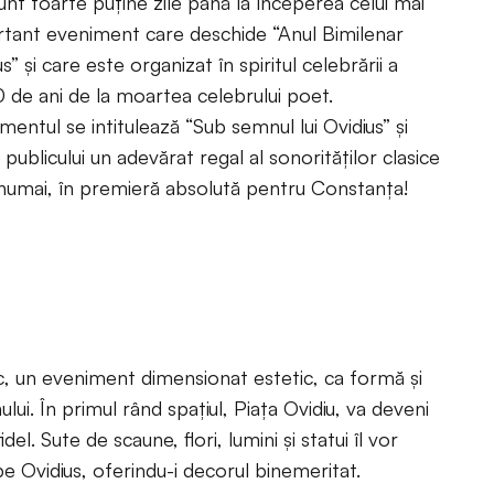
unt foarte puţine zile până la începerea celui mai
tant eveniment care deschide “Anul Bimilenar
s” şi care este organizat în spiritul celebrării a
 de ani de la moartea celebrului poet.
mentul se intitulează “Sub semnul lui Ovidius” şi
 publicului un adevărat regal al sonorităţilor clasice
 numai, în premieră absolută pentru Constanţa!
ic, un eveniment dimensionat estetic, ca formă şi
lui. În primul rând spaţiul, Piaţa Ovidiu, va deveni
el. Sute de scaune, flori, lumini şi statui îl vor
 pe Ovidius, oferindu-i decorul binemeritat.