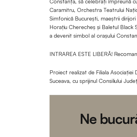
Constanţa, să celebraţi împreună cu
Caramitru, Orchestra Teatrului Naţi
Simfonică Bucureşti, maeștrii dirijor
Horaţiu Cherecheş şi Baletul Black Se
a devenit simbol al oraşului Constanţ
INTRAREA ESTE LIBERĂ! Recomandar
Proiect realizat de Filiala Asociației 
Suceava, cu sprijinul Consiliului Ju
Ne bucură