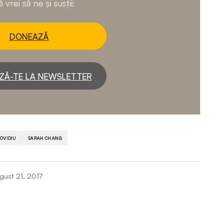
 vrei să ne și susții:
DONEAZĂ
ZĂ-TE LA NEWSLETTER
 OVIDIU
SARAH CHANG
gust 21, 2017