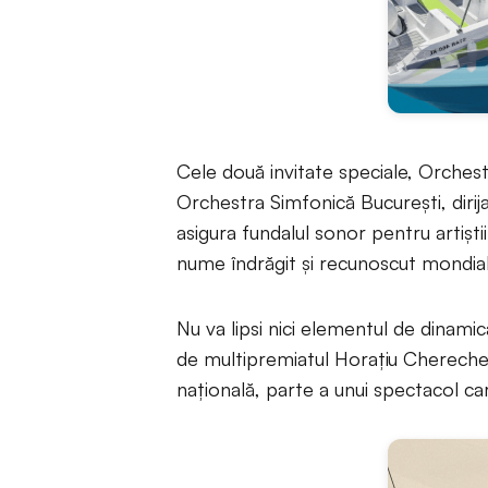
Cele două invitate speciale, Orchest
Orchestra Simfonică Bucureşti, dirij
asigura fundalul sonor pentru artiştii
nume îndrăgit şi recunoscut mondial 
Nu va lipsi nici elementul de dinami
de multipremiatul Horaţiu Chereche
naţională, parte a unui spectacol c