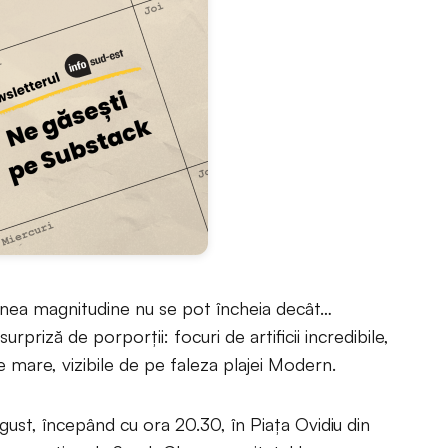
enea magnitudine nu se pot încheia decât…
urpriză de porporţii: focuri de artificii incredibile,
pe mare, vizibile de pe faleza plajei Modern.
ust, începând cu ora 20.30, în Piaţa Ovidiu din