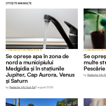
CITEȘTE MAI MULTE
COMUNICATE DE PRESĂ
ZI DE ZI
COMUNICATE DE P
Se opreșe apa în zona de
Se opreș
nord a municipiului
multe str
Medgidia și în stațiunile
Pescărie
Jupiter, Cap Aurora, Venus
by
Redactia Info S
și Saturn
by
Redactia Info Sud-Est
7 august 2026