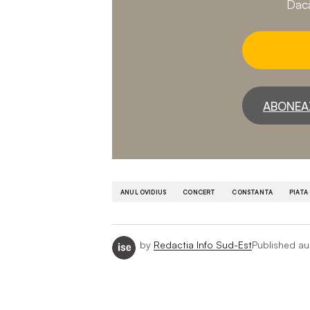
Dacă
ABONEA
ANUL OVIDIUS
CONCERT
CONSTANTA
PIATA
by
Redactia Info Sud-Est
Published
au