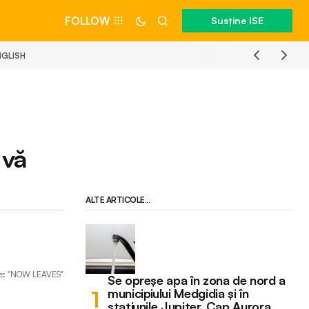
FOLLOW
Susține ISE
NGLISH
 vă
ALTE ARTICOLE...
le: "NOW LEAVES"
Se opreșe apa în zona de nord a
municipiului Medgidia și în
stațiunile Jupiter, Cap Aurora,