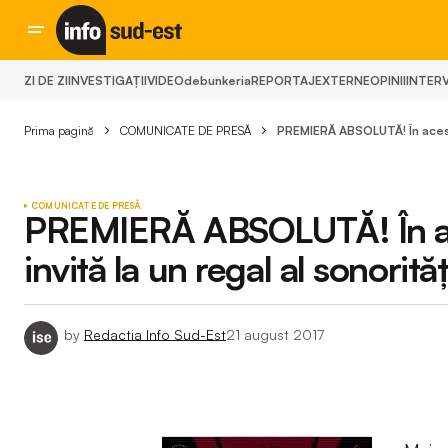
ZI DE ZI
INVESTIGAȚII
VIDEO
debunkeria
REPORTAJ
EXTERNE
OPINII
INTERV
Prima pagină
COMUNICATE DE PRESĂ
PREMIERĂ ABSOLUTĂ! În acest 
COMUNICATE DE PRESĂ
PREMIERĂ ABSOLUTĂ! În ac
invită la un regal al sonorităţ
by
Redactia Info Sud-Est
21 august 2017