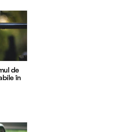
mul de
bile în