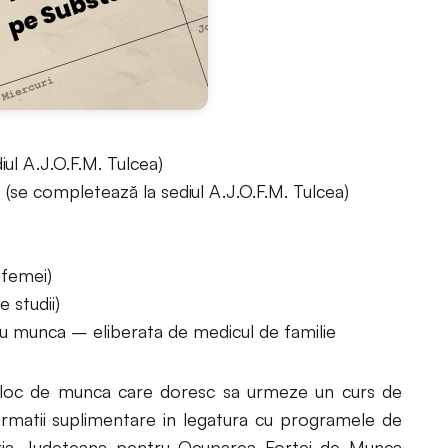
ul A.J.O.F.M. Tulcea)
(se completează la sediul A.J.O.F.M. Tulcea)
 femei)
 studii)
 munca – eliberata de medicul de familie
i loc de munca care doresc sa urmeze un curs de
ormatii suplimentare in legatura cu programele de
tia Judeteana pentru Ocuparea Fortei de Munca