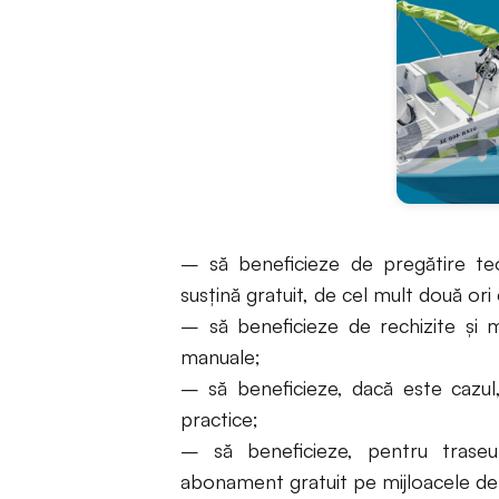
– să beneficieze de pregătire teor
susţină gratuit, de cel mult două ori 
– să beneficieze de rechizite şi m
manuale;
– să beneficieze, dacă este cazul,
practice;
– să beneficieze, pentru traseul
abonament gratuit pe mijloacele de