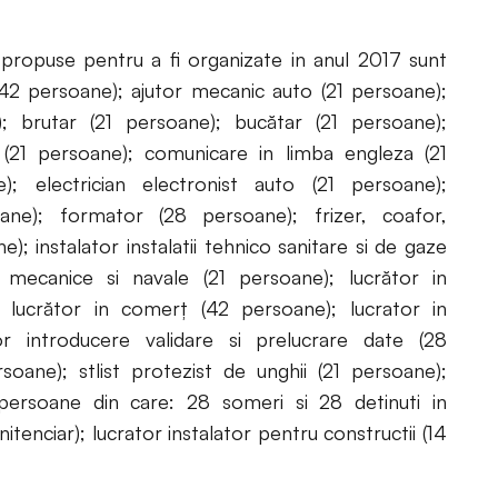
propuse pentru a fi organizate in anul 2017 sunt
42 persoane); ajutor mecanic auto (21 persoane);
 brutar (21 persoane); bucătar (21 persoane);
 (21 persoane); comunicare in limba engleza (21
); electrician electronist auto (21 persoane);
oane); formator (28 persoane); frizer, coafor,
ne); instalator instalatii tehnico sanitare si de gaze
i mecanice si navale (21 persoane); lucrător in
; lucrător in comerţ (42 persoane); lucrator in
r introducere validare si prelucrare date (28
soane); stlist protezist de unghii (21 persoane);
 persoane din care: 28 someri si 28 detinuti in
enitenciar); lucrator instalator pentru constructii (14