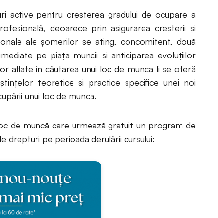
i active pentru creşterea gradului de ocupare a
fesională, deoarece prin asigurarea creşterii şi
sionale ale şomerilor se ating, concomitent, două
r imediate pe piaţa muncii şi anticiparea evoluţiilor
lor aflate in căutarea unui loc de munca li se oferă
oştinţelor teoretice si practice specifice unei noi
upării unui loc de munca.
 loc de muncă care urmează gratuit un program de
 drepturi pe perioada derulării cursului: