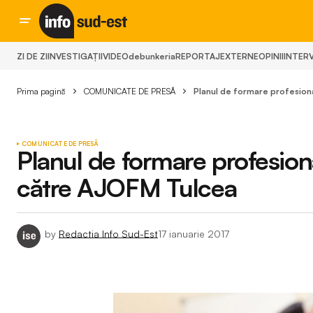
ZI DE ZI
INVESTIGAȚII
VIDEO
debunkeria
REPORTAJ
EXTERNE
OPINII
INTERV
Prima pagină
COMUNICATE DE PRESĂ
Planul de formare profesion
COMUNICATE DE PRESĂ
Planul de formare profesio
către AJOFM Tulcea
by
Redactia Info Sud-Est
17 ianuarie 2017