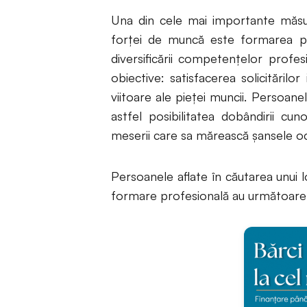
Una din cele mai importante măsur
forţei de muncă este formarea pro
diversificării competenţelor profe
obiective: satisfacerea solicitărilo
viitoare ale pieţei muncii. Persoane
astfel posibilitatea dobândirii cun
meserii care sa mărească şansele oc
Persoanele aflate în căutarea unui
formare profesională au următoarele