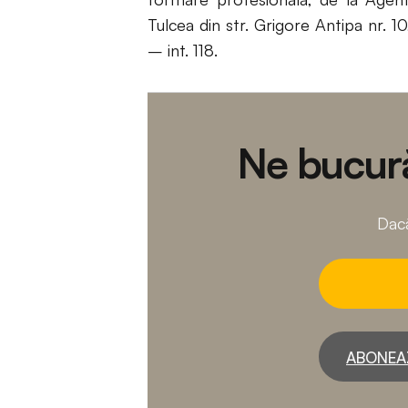
Tulcea din str. Grigore Antipa nr. 
– int. 118.
Ne bucură
Dacă
ABONEA