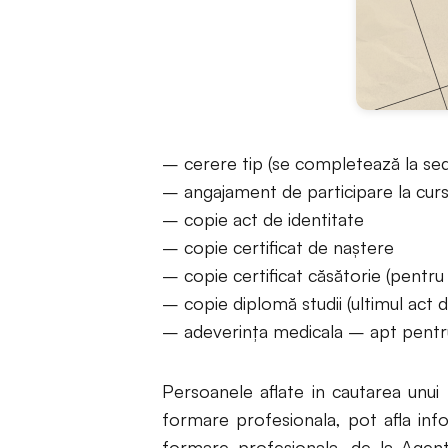
– cerere tip (se completează la sedi
– angajament de participare la curs 
– copie act de identitate
– copie certificat de naştere
– copie certificat căsătorie (pentru
– copie diplomă studii (ultimul act de
– adeverinţa medicala – apt pentru
Persoanele aflate in cautarea unu
formare profesionala, pot afla inf
formare profesionala, de la Agen