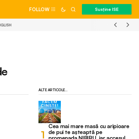
FOLLOW
Susține ISE
NGLISH
de
ALTE ARTICOLE...
Cea mai mare masă cu aripioare
de pui te așteaptă pe
promenada NIBIRU, iar accesul