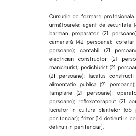
Cursurile de formare profesionala 
următoarele: agent de securitate (
barman preparator (21 persoane);
cameristă (42 persoane); cofetar
persoane); contabil (21 persoane
electrician constructor (21 pers
manichiurist, pedichiurist (21 persoa
(21 persoane); lacatus constructi
alimentatie publica (21 persoane)
tamplarie (21 persoane); operato
persoane); reflexoterapeut (21 per
lucrator in cultura plantelor (56
penitenciar); frizer (14 detinuti in p
detinuti in penitenciar).