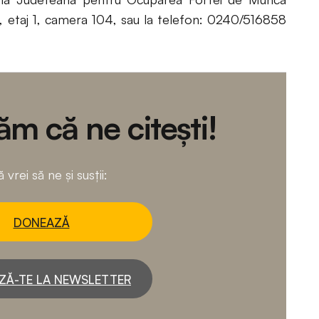
10, etaj 1, camera 104, sau la telefon: 0240/516858
m că ne citești!
 vrei să ne și susții:
DONEAZĂ
ZĂ-TE LA NEWSLETTER