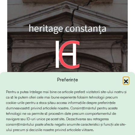
Preferințe
Pentru a putea înțelege mai bine ce articole preferă vizitatorii site-ului nostru și
ca să le putem oferi cele mai bune experiențe folosim tehnologii precum
cookie-urile pentru a stoca și/sau accesa informațiile despre preferințele
dumneavoastră privind articolele noastre. Consimțământul pentru aceste
tehnologii ne va permite să procesăm date precum comportamentul de
navigare sau ID-uri unice pe acest site. Dezactivarea sau retragerea
consimțământului poate afecta negativ anumite caracteristici și funcții ale site-
ului precum și deciziile noastre privind articolele viitoare.