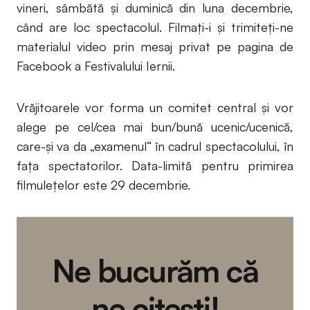
vineri, sâmbătă şi duminică din luna decembrie,
când are loc spectacolul. Filmaţi-i şi trimiteţi-ne
materialul video prin mesaj privat pe pagina de
Facebook a Festivalului Iernii.
Vrăjitoarele vor forma un comitet central şi vor
alege pe cel/cea mai bun/bună ucenic/ucenică,
care-şi va da „examenul“ în cadrul spectacolului, în
faţa spectatorilor. Data-limită pentru primirea
filmuleţelor este 29 decembrie.
Ne bucurăm că
ne citești!