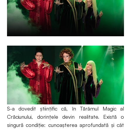
S-a dovedit ştiinţific că, în Tărâmul Magic al
Crăciunului, dorinţele devin realitate. Există o
singură condiţie: cunoaşterea aprofundată şi cât