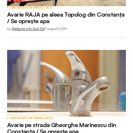
COMUNICATE DE PRESĂ
ZI DE ZI
Avarie RAJA pe aleea Topolog din Constanța
/ Se oprește apa
by
Redactia Info Sud-Est
7 august 2026
COMUNICATE DE PRESĂ
ZI DE ZI
Avarie pe strada Gheorghe Marinescu din
Constanța / Se oprește apa