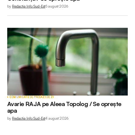
by
Redactia Info Sud-Est
5 august 2026
COMUNICATE DE PRESĂ
ZI DE ZI
Avarie RAJA pe Aleea Topolog / Se oprește
apa
by
Redactia Info Sud-Est
4 august 2026