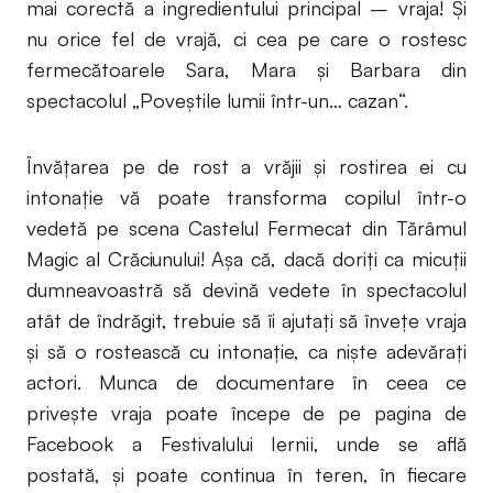
mai corectă a ingredientului principal – vraja! Şi
nu orice fel de vrajă, ci cea pe care o rostesc
fermecătoarele Sara, Mara şi Barbara din
spectacolul „Poveştile lumii într-un… cazan“.
Învăţarea pe de rost a vrăjii şi rostirea ei cu
intonaţie vă poate transforma copilul într-o
vedetă pe scena Castelul Fermecat din Tărâmul
Magic al Crăciunului! Aşa că, dacă doriţi ca micuţii
dumneavoastră să devină vedete în spectacolul
atât de îndrăgit, trebuie să îi ajutaţi să înveţe vraja
şi să o rostească cu intonaţie, ca nişte adevăraţi
actori. Munca de documentare în ceea ce
priveşte vraja poate începe de pe pagina de
Facebook a Festivalului Iernii, unde se află
postată, şi poate continua în teren, în fiecare