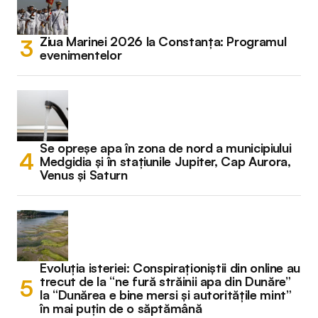
Ziua Marinei 2026 la Constanța: Programul
evenimentelor
Se opreșe apa în zona de nord a municipiului
Medgidia și în stațiunile Jupiter, Cap Aurora,
Venus și Saturn
Evoluția isteriei: Conspiraționiștii din online au
trecut de la “ne fură străinii apa din Dunăre”
la “Dunărea e bine mersi și autoritățile mint”
în mai puțin de o săptămână