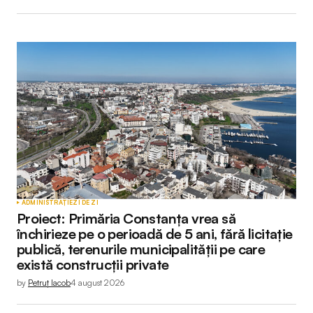
ADMINISTRAȚIE
ZI DE ZI
Proiect: Primăria Constanța vrea să
închirieze pe o perioadă de 5 ani, fără licitație
publică, terenurile municipalității pe care
există construcții private
by
Petruț Iacob
4 august 2026