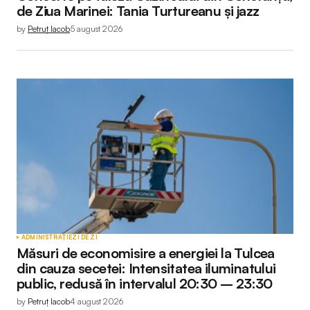
de Ziua Marinei: Tania Turtureanu și jazz
by
Petruț Iacob
5 august 2026
ADMINISTRAȚIE
ZI DE ZI
Măsuri de economisire a energiei la Tulcea
din cauza secetei: Intensitatea iluminatului
public, redusă în intervalul 20:30 – 23:30
by
Petruț Iacob
4 august 2026