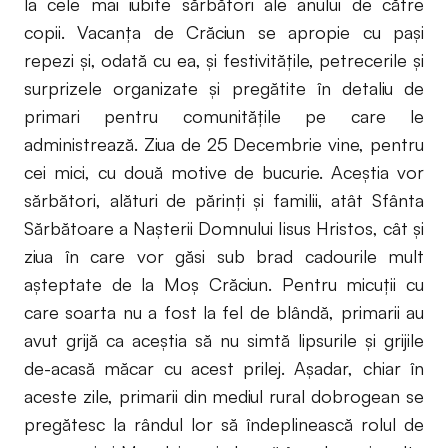
la cele mai iubite sărbători ale anului de către
copii. Vacanța de Crăciun se apropie cu pași
repezi și, odată cu ea, și festivitățile, petrecerile și
surprizele organizate și pregătite în detaliu de
primari pentru comunitățile pe care le
administrează. Ziua de 25 Decembrie vine, pentru
cei mici, cu două motive de bucurie. Aceștia vor
sărbători, alături de părinți și familii, atât Sfânta
Sărbătoare a Nașterii Domnului Iisus Hristos, cât și
ziua în care vor găsi sub brad cadourile mult
așteptate de la Moș Crăciun. Pentru micuții cu
care soarta nu a fost la fel de blândă, primarii au
avut grijă ca aceștia să nu simtă lipsurile și grijile
de-acasă măcar cu acest prilej. Așadar, chiar în
aceste zile, primarii din mediul rural dobrogean se
pregătesc la rândul lor să îndeplinească rolul de