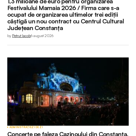
1,3 milioane de euro pentru organizarea
Festivalului Mamaia 2026 / Firma care s-a
ocupat de organizarea ultimelor trei ediții
câștigă un nou contract cu Centrul Cultural
Județean Constanța
by
Petruț Iacob
6 august 2026
ADMINISTRAȚIE
ZI DE ZI
Concerte pe faleza Cazinoului din Constanța,