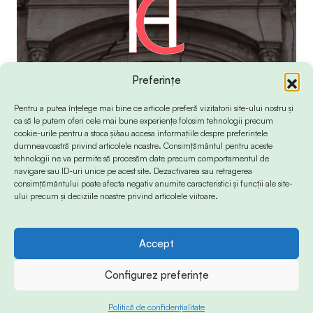
Preferințe
Pentru a putea înțelege mai bine ce articole preferă vizitatorii site-ului nostru și
ca să le putem oferi cele mai bune experiențe folosim tehnologii precum
cookie-urile pentru a stoca și/sau accesa informațiile despre preferințele
dumneavoastră privind articolele noastre. Consimțământul pentru aceste
tehnologii ne va permite să procesăm date precum comportamentul de
navigare sau ID-uri unice pe acest site. Dezactivarea sau retragerea
consimțământului poate afecta negativ anumite caracteristici și funcții ale site-
ului precum și deciziile noastre privind articolele viitoare.
Accept
© 2024 Info-Sud-Est. All Rights Reserved.
Configurez preferințe
Politică de confidențialitate