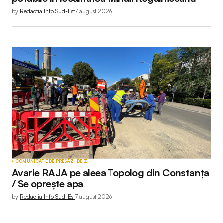
by
Redactia Info Sud-Est
7 august 2026
COMUNICATE DE PRESĂ
ZI DE ZI
Avarie RAJA pe aleea Topolog din Constanța
/ Se oprește apa
by
Redactia Info Sud-Est
7 august 2026