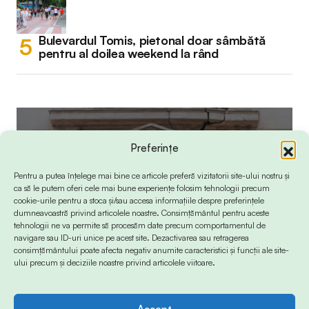
Bulevardul Tomis, pietonal doar sâmbătă
pentru al doilea weekend la rând
Preferințe
Pentru a putea înțelege mai bine ce articole preferă vizitatorii site-ului nostru și
ca să le putem oferi cele mai bune experiențe folosim tehnologii precum
cookie-urile pentru a stoca și/sau accesa informațiile despre preferințele
dumneavoastră privind articolele noastre. Consimțământul pentru aceste
tehnologii ne va permite să procesăm date precum comportamentul de
navigare sau ID-uri unice pe acest site. Dezactivarea sau retragerea
consimțământului poate afecta negativ anumite caracteristici și funcții ale site-
ului precum și deciziile noastre privind articolele viitoare.