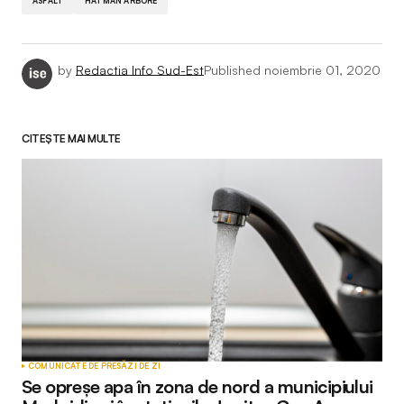
ASFALT
HATMAN ARBORE
by
Redactia Info Sud-Est
Published
noiembrie 01, 2020
CITEȘTE MAI MULTE
COMUNICATE DE PRESĂ
ZI DE ZI
Se opreșe apa în zona de nord a municipiului