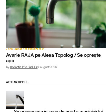
COMUNICATE DE PRESĂ
ZI DE ZI
Avarie RAJA pe Aleea Topolog / Se oprește
apa
by
Redactia Info Sud-Est
4 august 2026
ALTE ARTICOLE...
Se opreșe apa în zona de nord a municipiului