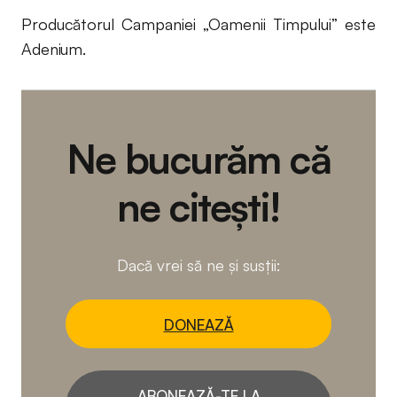
Producătorul Campaniei „Oamenii Timpului” este
Adenium.
Ne bucurăm că
ne citești!
Dacă vrei să ne și susții:
DONEAZĂ
ABONEAZĂ-TE LA