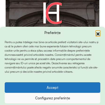
Preferințe
Pentru a putea înțelege mai bine ce articole preferă vizitatorii site-ului nostru și
ca să le putem oferi cele mai bune experiențe folosim tehnologii precum
cookie-urile pentru a stoca și/sau accesa informațiile despre preferințele
dumneavoastră privind articolele noastre. Consimțământul pentru aceste
tehnologii ne va permite să procesăm date precum comportamentul de
navigare sau ID-uri unice pe acest site. Dezactivarea sau retragerea
consimțământului poate afecta negativ anumite caracteristici și funcții ale site-
ului precum și deciziile noastre privind articolele viitoare.
Accept
© 2024 Info-Sud-Est. All Rights Reserved.
Configurez preferințe