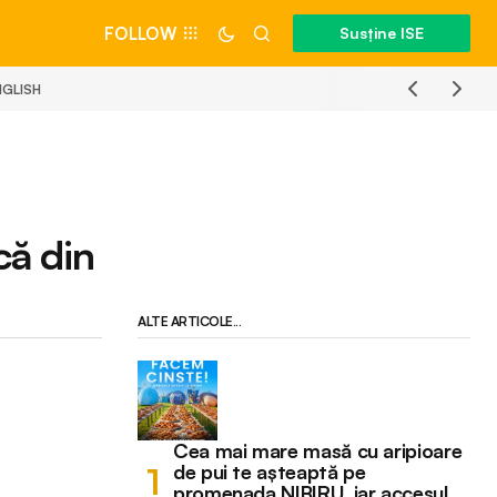
FOLLOW
Susține ISE
NGLISH
că din
ALTE ARTICOLE...
Cea mai mare masă cu aripioare
de pui te așteaptă pe
promenada NIBIRU, iar accesul