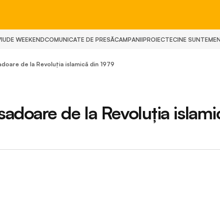
IU
DE WEEKEND
COMUNICATE DE PRESĂ
CAMPANII
PROIECTE
CINE SUNTEM
E
doare de la Revoluţia islamică din 1979
doare de la Revoluţia islami