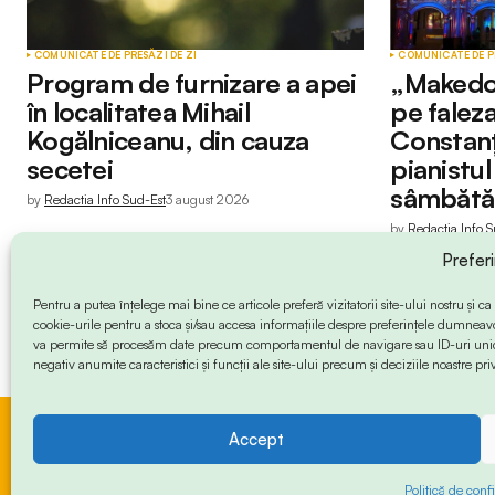
COMUNICATE DE PRESĂ
ZI DE ZI
COMUNICATE DE P
Program de furnizare a apei
„Makedo
în localitatea Mihail
pe faleza
Kogălniceanu, din cauza
Constanț
secetei
pianistu
sâmbătă
by
Redactia Info Sud-Est
3 august 2026
by
Redactia Info S
Prefer
Pentru a putea înțelege mai bine ce articole preferă vizitatorii site-ului nostru și
cookie-urile pentru a stoca și/sau accesa informațiile despre preferințele dumneav
va permite să procesăm date precum comportamentul de navigare sau ID-uri unice
negativ anumite caracteristici și funcții ale site-ului precum și deciziile noastre priv
Accept
© 2024 Info-Sud-Est. All Rights Reserved.
Politică de confi