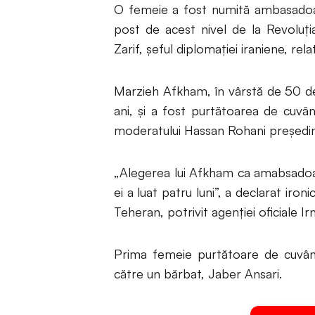
O femeie a fost numită ambasadoare
post de acest nivel de la Revolu
Zarif, şeful diplomaţiei iraniene, re
Marzieh Afkham, în vârstă de 50 de
ani, şi a fost purtătoarea de cuvân
moderatului Hassan Rohani preşedin
„Alegerea lui Afkham ca amabsadoar
ei a luat patru luni”, a declarat ironi
Teheran, potrivit agenţiei oficiale Ir
Prima femeie purtătoare de cuvânt 
către un bărbat, Jaber Ansari.