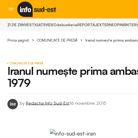
ZI DE ZI
INVESTIGAȚII
VIDEO
debunkeria
REPORTAJ
EXTERNE
OPINII
INTERV
Prima pagină
COMUNICATE DE PRESĂ
Iranul numeşte prima ambasa
COMUNICATE DE PRESĂ
Iranul numeşte prima ambasa
1979
by
Redactia Info Sud-Est
16 noiembrie 2015