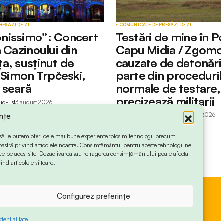
RESĂ
ZI DE ZI
COMUNICATE DE PRESĂ
ZI DE ZI
nissimo”: Concert
Testări de mine în P
 Cazinoului din
Capu Midia / Zgomo
a, susținut de
cauzate de detonări
l Simon Trpčeski,
parte din proceduri
 seară
normale de testare,
precizează militarii
ud-Est
3 august 2026
by
Redactia Info Sud-Est
3 august 2026
ințe
 ca să le putem oferi cele mai bune experiențe folosim tehnologii precum
oastră privind articolele noastre. Consimțământul pentru aceste tehnologii ne
 pe acest site. Dezactivarea sau retragerea consimțământului poate afecta
ind articolele viitoare.
Configurez preferințe
dențialitate