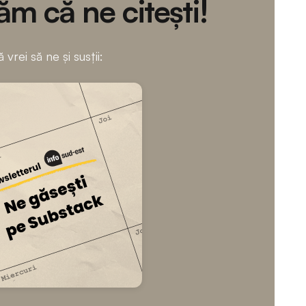
m că ne citești!
 vrei să ne și susții: