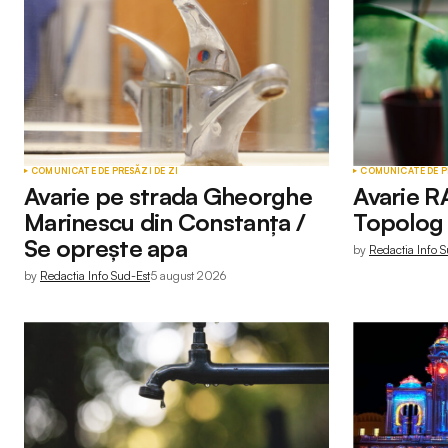
COMUNICATE DE PRESĂ
ZI DE ZI
COMUNICATE DE P
Avarie pe strada Gheorghe
Avarie R
Marinescu din Constanța /
Topolog 
Se oprește apa
by
Redactia Info S
by
Redactia Info Sud-Est
5 august 2026