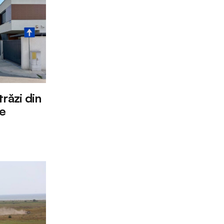
răzi din
re