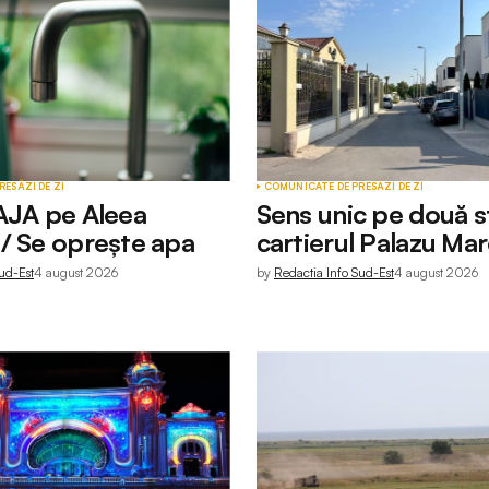
RESĂ
ZI DE ZI
COMUNICATE DE PRESĂ
ZI DE ZI
AJA pe Aleea
Sens unic pe două st
/ Se oprește apa
cartierul Palazu Ma
ud-Est
4 august 2026
by
Redactia Info Sud-Est
4 august 2026