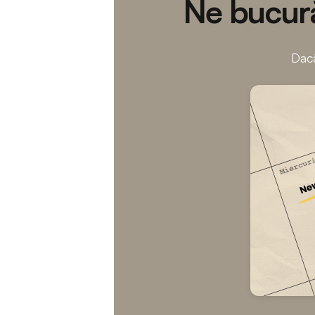
Ne bucură
Dacă