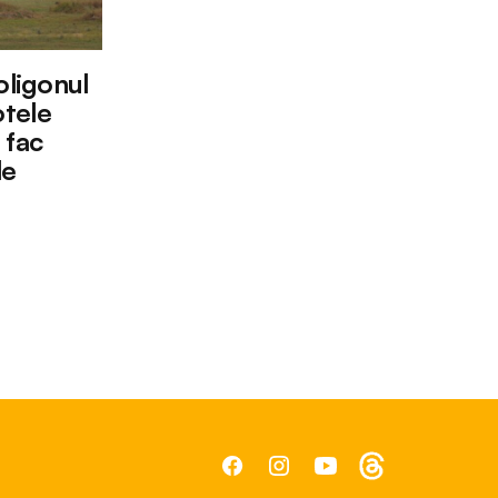
oligonul
tele
 fac
le