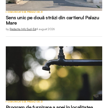
COMUNICATE DE PRESĂ
ZI DE ZI
Sens unic pe două străzi din cartierul Palazu
Mare
by
Redactia Info Sud-Est
4 august 2026
COMUNICATE DE PRESĂ
ZI DE ZI
Program de furnizare a apei în localitatea