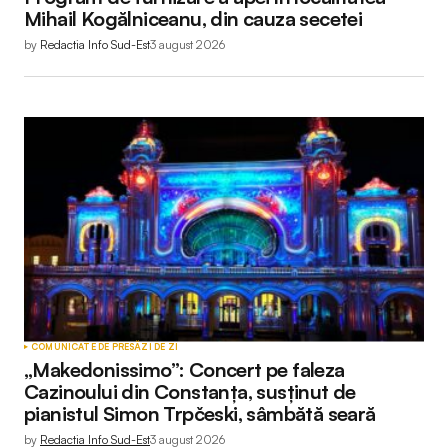
Mihail Kogălniceanu, din cauza secetei
by
Redactia Info Sud-Est
3 august 2026
COMUNICATE DE PRESĂ
ZI DE ZI
„Makedonissimo”: Concert pe faleza
Cazinoului din Constanța, susținut de
pianistul Simon Trpčeski, sâmbătă seară
by
Redactia Info Sud-Est
3 august 2026