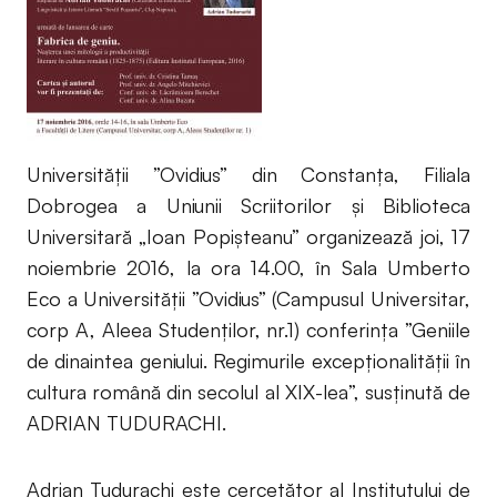
Universității ”Ovidius” din Constanța, Filiala
Dobrogea a Uniunii Scriitorilor și Biblioteca
Universitară „Ioan Popișteanu” organizează joi, 17
noiembrie 2016, la ora 14.00, în Sala Umberto
Eco a Universității ”Ovidius” (Campusul Universitar,
corp A, Aleea Studenților, nr.1) conferința ”Geniile
de dinaintea geniului. Regimurile excepționalității în
cultura română din secolul al XIX-lea”, susținută de
ADRIAN TUDURACHI.
Adrian Tudurachi este cercetător al Institutului de