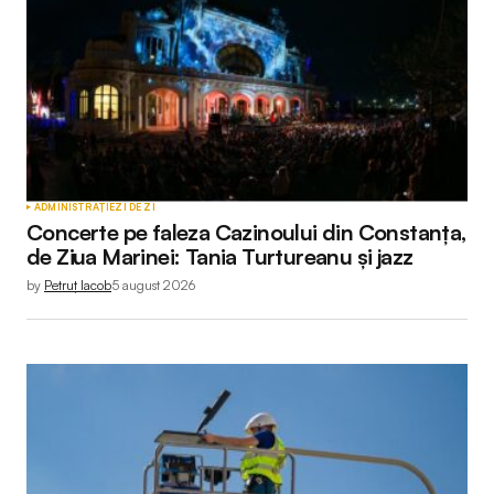
ADMINISTRAȚIE
ZI DE ZI
Concerte pe faleza Cazinoului din Constanța,
de Ziua Marinei: Tania Turtureanu și jazz
by
Petruț Iacob
5 august 2026