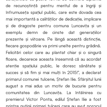
de recunoștință pentru meritul de a îngriji și
înfrumuseța spațiul public, care este dovada cea
mai importantă a calităților de dedicație, implicare
și de dragoste pentru comuna Luncavița și un
exemplu demn de cinste dat generațiilor
prezente și viitoare. Pe lângă această distincție,
fiecare gospodărie va primi unelte pentru grădină.
Felicitări celor care au plantat chiar și o singură
floare, deoarece aceasta înseamnă că au acordat
atenție spațiului public, le doresc sănătate și
succes și să fim și mai mulți în 2015!”, a declarat
primarul comunei tulcene, Ștefan Ilie. Sfârșitul lunii
august a mai adus un motiv de bucurie pentru
comunitatea din Luncavița. La întâlnirea cu
premierul Victor Ponta, edilul Ștefan Ilie a fost
printre puținii primari tulceni care au avut norocul