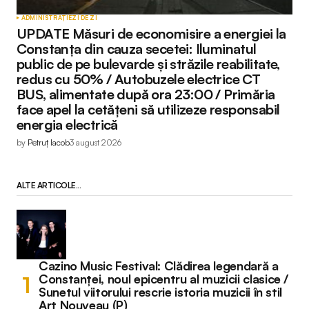
ADMINISTRAȚIE
ZI DE ZI
UPDATE Măsuri de economisire a energiei la
Constanța din cauza secetei: Iluminatul
public de pe bulevarde și străzile reabilitate,
redus cu 50% / Autobuzele electrice CT
BUS, alimentate după ora 23:00 / Primăria
face apel la cetățeni să utilizeze responsabil
energia electrică
by
Petruț Iacob
3 august 2026
ALTE ARTICOLE...
Cazino Music Festival: Clădirea legendară a
Constanței, noul epicentru al muzicii clasice /
Sunetul viitorului rescrie istoria muzicii în stil
Art Nouveau (P)