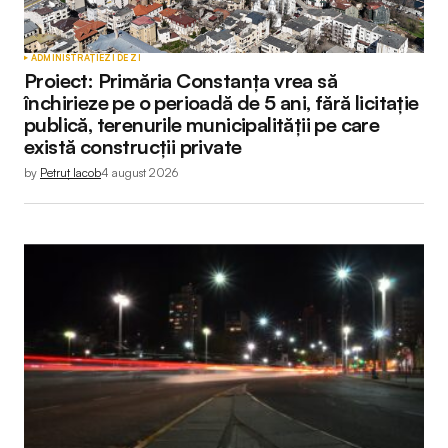
ADMINISTRAȚIE
ZI DE ZI
Proiect: Primăria Constanța vrea să
închirieze pe o perioadă de 5 ani, fără licitație
publică, terenurile municipalității pe care
există construcții private
by
Petruț Iacob
4 august 2026