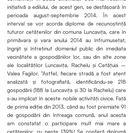
inițiativă a edilului, de acest gen, se desfășoară în
perioada august-septembrie 2014. În acest
interval se vor acorda diplome de recunoștință
tuturor cetățenilor din comuna Luncavița, care în
primăvara și vara anului 2014 au înfrumusețat,
îngrijit și întreținut domeniul public din imediata
vecinătate a gospodăriilor lor, sau din alte zone
ale localităților Luncavița, Rachelu și Cetățuia –
Valea Fagilor. ”Astfel, fiecare stradă a fost atent
analizată și fotografiată, identificându-se 218
gospodării (188 la Luncavița și 30 la Rachelu) care
s-au implicat în aceste nobile activități civice. Față
de prima ediție din 2013, când au fost premiate 91
de gospodării din întreaga comună, anul acesta
am constatat o participare mult mai mare a
cetățenilor, cu peste 139%! Se conferă diplomă