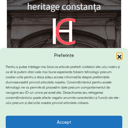
Preferințe
Pentru a putea înțelege mai bine ce articole preferă vizitatorii site-ului nostru și
ca să le putem oferi cele mai bune experiențe folosim tehnologii precum
cookie-urile pentru a stoca și/sau accesa informațiile despre preferințele
dumneavoastră privind articolele noastre. Consimțământul pentru aceste
tehnologii ne va permite să procesăm date precum comportamentul de
navigare sau ID-uri unice pe acest site. Dezactivarea sau retragerea
consimțământului poate afecta negativ anumite caracteristici și funcții ale site-
ului precum și deciziile noastre privind articolele viitoare.
Accept