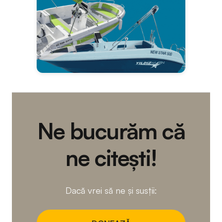
Ne bucurăm că
ne citești!
Dacă vrei să ne și susții: