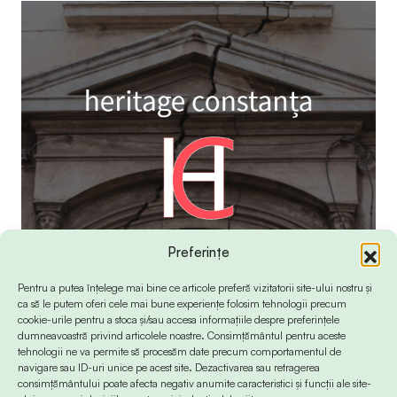
Preferințe
Pentru a putea înțelege mai bine ce articole preferă vizitatorii site-ului nostru și
ca să le putem oferi cele mai bune experiențe folosim tehnologii precum
cookie-urile pentru a stoca și/sau accesa informațiile despre preferințele
dumneavoastră privind articolele noastre. Consimțământul pentru aceste
tehnologii ne va permite să procesăm date precum comportamentul de
navigare sau ID-uri unice pe acest site. Dezactivarea sau retragerea
consimțământului poate afecta negativ anumite caracteristici și funcții ale site-