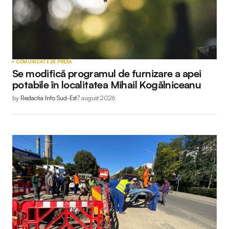
COMUNICATE DE PRESĂ
Se modifică programul de furnizare a apei
potabile în localitatea Mihail Kogălniceanu
by
Redactia Info Sud-Est
7 august 2026