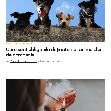
ACTUALITATE
SOCIAL
Care sunt obligațiile deținătorilor animalelor
de companie
by
Redactia Info Sud-Est
30 ianuarie 2023