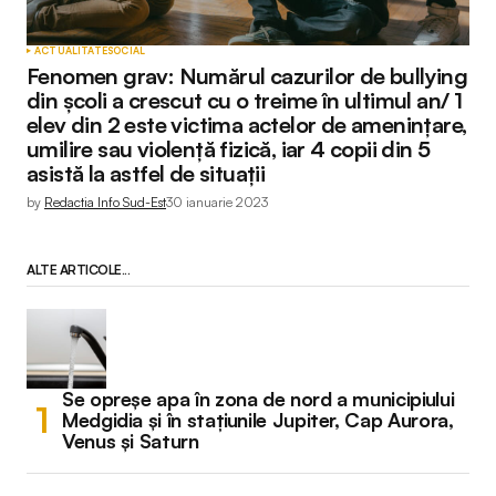
ACTUALITATE
SOCIAL
Fenomen grav: Numărul cazurilor de bullying
din școli a crescut cu o treime în ultimul an/ 1
elev din 2 este victima actelor de amenințare,
umilire sau violență fizică, iar 4 copii din 5
asistă la astfel de situații
by
Redactia Info Sud-Est
30 ianuarie 2023
ALTE ARTICOLE...
Se opreșe apa în zona de nord a municipiului
Medgidia și în stațiunile Jupiter, Cap Aurora,
Venus și Saturn