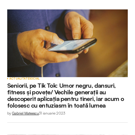
ACTUALITATE
SOCIAL
Seniorii, pe Tik Tok: Umor negru, dansuri,
fitness și povețe/ Vechile generații au
descoperit aplicația pentru tineri, iar acum o
folosesc cu entuziasm în toată lumea
by
Gabriel Mateescu
31 ianuarie 2023