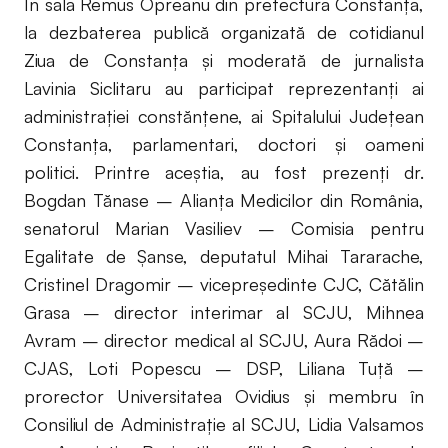
În sala Remus Opreanu din prefectura Constanța,
la dezbaterea publică organizată de cotidianul
Ziua de Constanța și moderată de jurnalista
Lavinia Siclitaru au participat reprezentanți ai
administrației constănțene, ai Spitalului Județean
Constanța, parlamentari, doctori și oameni
politici. Printre aceștia, au fost prezenți dr.
Bogdan Tănase – Alianţa Medicilor din România,
senatorul Marian Vasiliev – Comisia pentru
Egalitate de Şanse, deputatul Mihai Tararache,
Cristinel Dragomir – vicepreşedinte CJC, Cătălin
Grasa – director interimar al SCJU, Mihnea
Avram – director medical al SCJU, Aura Rădoi –
CJAS, Loti Popescu – DSP, Liliana Tuţă –
prorector Universitatea Ovidius şi membru în
Consiliul de Administraţie al SCJU, Lidia Valsamos