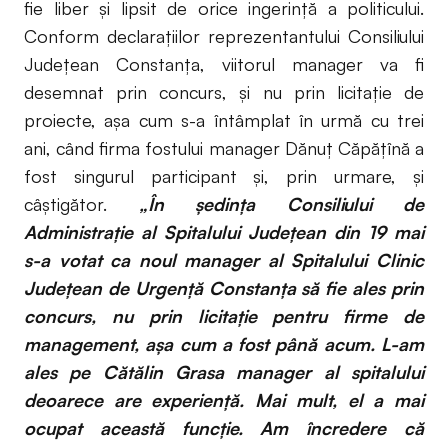
fie liber și lipsit de orice ingerință a politicului.
Conform declarațiilor reprezentantului Consiliului
Județean Constanța, viitorul manager va fi
desemnat prin concurs, şi nu prin licitaţie de
proiecte, aşa cum s-a întâmplat în urmă cu trei
ani, când firma fostului manager Dănuţ Căpăţînă a
fost singurul participant şi, prin urmare, şi
câştigător.
„În şedinţa Consiliului de
Administraţie al Spitalului Judeţean din 19 mai
s-a votat ca noul manager al Spitalului Clinic
Judeţean de Urgenţă Constanţa să fie ales prin
concurs, nu prin licitaţie pentru firme de
management, aşa cum a fost până acum. L-am
ales pe Cătălin Grasa manager al spitalului
deoarece are experienţă. Mai mult, el a mai
ocupat această funcţie. Am încredere că