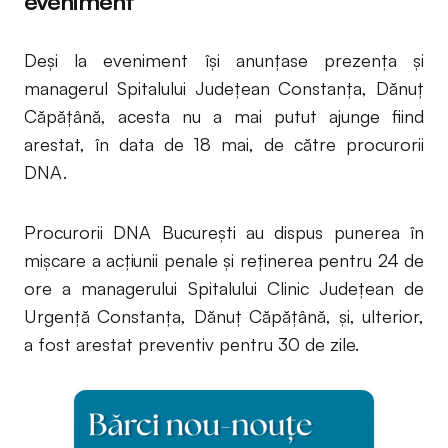
eveniment
Deși la eveniment își anunțase prezența și
managerul Spitalului Județean Constanța, Dănuț
Căpățână, acesta nu a mai putut ajunge fiind
arestat, în data de 18 mai, de către procurorii
DNA.
Procurorii DNA București au dispus punerea în
mișcare a acțiunii penale și reținerea pentru 24 de
ore a managerului Spitalului Clinic Județean de
Urgență Constanța, Dănuț Căpățână, și, ulterior,
a fost arestat preventiv pentru 30 de zile.