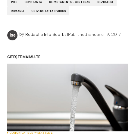
1918
CONSTANTA
DEPARTAMENTUL CENTENAR
DEZBATERI
ROMANIA
UNIVERSITATEA OVIDIUS
by
Redactia Info Sud-Est
Published
ianuarie 19, 2017
CITEȘTE MAI MULTE
COMUNICATE DE PRESĂ
ZI DE ZI