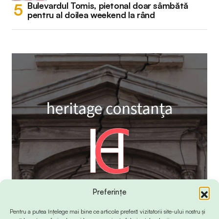
Bulevardul Tomis, pietonal doar sâmbătă
pentru al doilea weekend la rând
Preferințe
Pentru a putea înțelege mai bine ce articole preferă vizitatorii site-ului nostru și