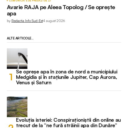
COMUNICATE DE PRESĂ
ZI DE ZI
Avarie RAJA pe Aleea Topolog / Se oprește
apa
by
Redactia Info Sud-Est
4 august 2026
ALTE ARTICOLE...
Se opreșe apa în zona de nord a municipiului
Medgidia și în stațiunile Jupiter, Cap Aurora,
Venus și Saturn
Evoluția isteriei: Conspiraționiștii din online au
trecut de la “ne fură străinii apa din Dunăre”