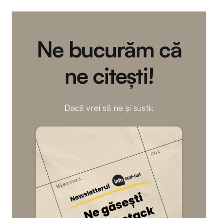
Ne bucurăm că
ne citești!
Dacă vrei să ne și susții: