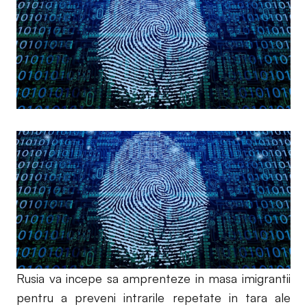
Rusia va incepe sa amprenteze in masa imigrantii
pentru a preveni intrarile repetate in tara ale