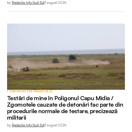
by
Redactia Info Sud-Est
3 august 2026
COMUNICATE DE PRESĂ
ZI DE ZI
Testări de mine în Poligonul Capu Midia /
Zgomotele cauzate de detonări fac parte din
procedurile normale de testare, precizează
militarii
by
Redactia Info Sud-Est
3 august 2026