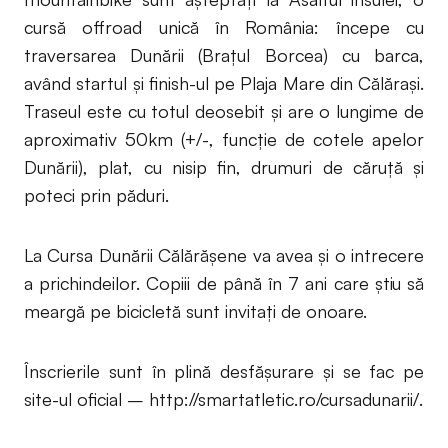
cursă offroad unică în România: începe cu
traversarea Dunării (Braţul Borcea) cu barca,
având startul și finish-ul pe Plaja Mare din Călărași.
Traseul este cu totul deosebit și are o lungime de
aproximativ 50km (+/-, funcție de cotele apelor
Dunării), plat, cu nisip fin, drumuri de căruță și
poteci prin păduri.
La Cursa Dunării Călărășene va avea și o intrecere
a prichindeilor. Copiii de până în 7 ani care știu să
meargă pe bicicletă sunt invitați de onoare.
Înscrierile sunt în plină desfășurare și se fac pe
site-ul oficial – http://smartatletic.ro/cursadunarii/.