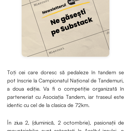
Toți cei care doresc să pedaleze în tandem se
pot înscrie la Campionatul Național de Tandemuri,
a doua ediție. Va fi o competiție organizată în
parteneriat cu Asociația Tandem, iar traseul este
identic cu cel de la clasica de 72km.
În ziua 2, (duminică, 2 octombrie), pasionații de
mountainbike sunt așteptați la Asaltul insulei, o