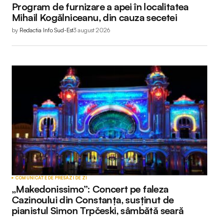
Program de furnizare a apei în localitatea
Mihail Kogălniceanu, din cauza secetei
by
Redactia Info Sud-Est
3 august 2026
COMUNICATE DE PRESĂ
ZI DE ZI
„Makedonissimo”: Concert pe faleza
Cazinoului din Constanța, susținut de
pianistul Simon Trpčeski, sâmbătă seară