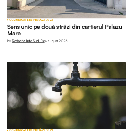
COMUNICATE DE PRESĂ
ZI DE ZI
Sens unic pe două străzi din cartierul Palazu
Mare
by
Redactia Info Sud-Est
4 august 2026
COMUNICATE DE PRESĂ
ZI DE ZI