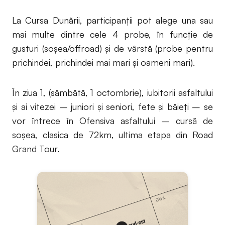
La Cursa Dunării, participanții pot alege una sau
mai multe dintre cele 4 probe, în funcție de
gusturi (soșea/offroad) și de vârstă (probe pentru
prichindei, prichindei mai mari și oameni mari).
În ziua 1, (sâmbătă, 1 octombrie), iubitorii asfaltului
și ai vitezei – juniori și seniori, fete și băieți – se
vor întrece în Ofensiva asfaltului – cursă de
soșea, clasica de 72km, ultima etapa din Road
Grand Tour.