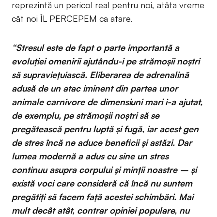
reprezintă un pericol real pentru noi, atâta vreme
cât noi ÎL PERCEPEM ca atare.
“Stresul este de fapt o parte importantă a
evoluţiei omenirii ajutându-i pe strămoşii noştri
să supravieţuiască. Eliberarea de adrenalină
adusă de un atac iminent din partea unor
animale carnivore de dimensiuni mari i-a ajutat,
de exemplu, pe strămoşii noştri să se
pregătească pentru luptă şi fugă, iar acest gen
de stres încă ne aduce beneficii şi astăzi. Dar
lumea modernă a adus cu sine un stres
continuu asupra corpului și minții noastre – și
există voci care consideră că încă nu suntem
pregătiți să facem față acestei schimbări. Mai
mult decât atât, contrar opiniei populare, nu