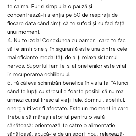
te calma. Pur şi simplu ia o pauză şi
concentrează-ţi atenţia pe 60 de respiraţii de
fiecare dată când simţi că te sufoci şi nu faci faţă
unui moment.
4. Nu te izola! Conexiunea cu oamenii care te fac
să te simţi bine şi în siguranţă este una dintre cele
mai eficiente modalităţi de a-ţi relaxa sistemul
nervos. Suportul familiei şi al prietenilor este vital
în recuperarea echilibrului.
5. Fă câteva schimbări benefice în viaţa ta! “Atunci
când te lupţi cu stresul e foarte posibil să nu mai
urmezi cursul firesc al vieţii tale. Somnul, apetitul,
energia îţi vor fi afectate. Este un moment în care
trebuie să măreşti efortul pentru o viaţă
sănătoasă: orientează-te către o alimentație
sănătoasă, apucă-te de un sport nou, relaxează-