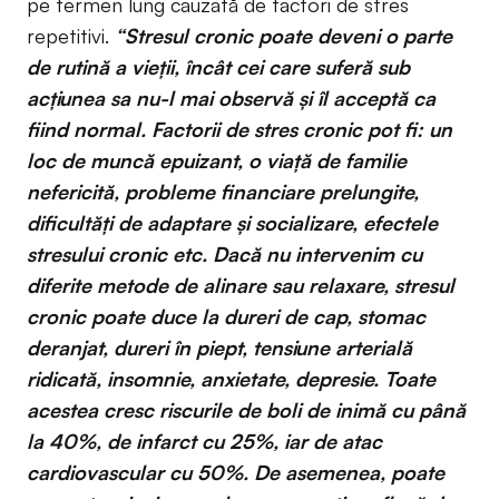
pe termen lung cauzată de factori de stres
repetitivi.
“Stresul cronic poate deveni o parte
de rutină a vieţii, încât cei care suferă sub
acțiunea sa nu-l mai observă şi îl acceptă ca
fiind normal. Factorii de stres cronic pot fi: un
loc de muncă epuizant, o viaţă de familie
nefericită, probleme financiare prelungite,
dificultăți de adaptare și socializare, efectele
stresului cronic etc. Dacă nu intervenim cu
diferite metode de alinare sau relaxare, stresul
cronic poate duce la dureri de cap, stomac
deranjat, dureri în piept, tensiune arterială
ridicată, insomnie, anxietate, depresie. Toate
acestea cresc riscurile de boli de inimă cu până
la 40%, de infarct cu 25%, iar de atac
cardiovascular cu 50%. De asemenea, poate