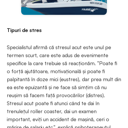
Tipuri de stres
Specialistul afirmă că stresul acut este unul pe
termen scurt, care este adus de evenimente
specifice la care trebuie să reacţionăm. “Poate fi
o forţă ajutătoare, motivaţională şi poate fi
palpitantă în doze mici (eustres), dar prea mult din
ea este epuizantă și ne face să simțim că nu
reușim să facem față provocărilor (distres).
Stresul acut poate fi atunci când te dai în
trenuleţul roller coaster, dai un examen
important, eviţi un accident de maşină, ceri o
mărire de salariu etc.”, explică psihoterapeutul