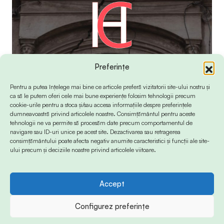
Preferințe
Pentru a putea înțelege mai bine ce articole preferă vizitatorii site-ului nostru și
ca să le putem oferi cele mai bune experiențe folosim tehnologii precum
cookie-urile pentru a stoca și/sau accesa informațiile despre preferințele
dumneavoastră privind articolele noastre. Consimțământul pentru aceste
tehnologii ne va permite să procesăm date precum comportamentul de
navigare sau ID-uri unice pe acest site. Dezactivarea sau retragerea
consimțământului poate afecta negativ anumite caracteristici și funcții ale site-
ului precum și deciziile noastre privind articolele viitoare.
Accept
© 2024 Info-Sud-Est. All Rights Reserved.
Configurez preferințe