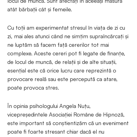
locul de muncă. Sunt afectați în aceeași măsură
atât bărbații cât și femeile.
Cu toții am experimentat stresul în viața de zi cu
zi, mai ales atunci când ne simțim supraîncărcați și
ne luptăm să facem față cererilor tot mai
complexe. Aceste cereri pot fi legate de finanțe,
de locul de muncă, de relații și de alte situații,
esențial este că orice lucru care reprezintă o
provocare reală sau este percepută ca atare,
poate provoca stres.
În opinia psihologului Angela Nuţu,
vicepreşedintele Asociaţiei Române de Hipnoză,
este important să conștientizăm că un eveniment
poate fi foarte stresant chiar dacă el nu