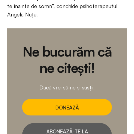
te înainte de somn”, conchide psihoterapeutul
Angela Nuţu.
Ne bucurăm că
ne citești!
Dacă vrei să ne și susții:
DONEAZĂ
ABONEAZĂ-TE LA