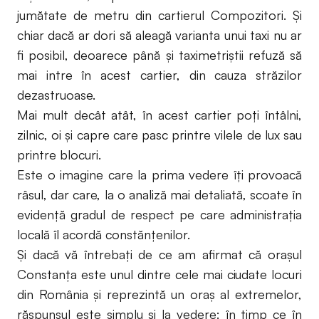
jumătate de metru din cartierul Compozitori. Și
chiar dacă ar dori să aleagă varianta unui taxi nu ar
fi posibil, deoarece până și taximetriștii refuză să
mai intre în acest cartier, din cauza străzilor
dezastruoase.
Mai mult decât atât, în acest cartier poți întâlni,
zilnic, oi și capre care pasc printre vilele de lux sau
printre blocuri.
Este o imagine care la prima vedere îți provoacă
râsul, dar care, la o analiză mai detaliată, scoate în
evidență gradul de respect pe care administrația
locală îl acordă constănțenilor.
Și dacă vă întrebați de ce am afirmat că orașul
Constanța este unul dintre cele mai ciudate locuri
din România și reprezintă un oraș al extremelor,
răspunsul este simplu și la vedere: în timp ce în