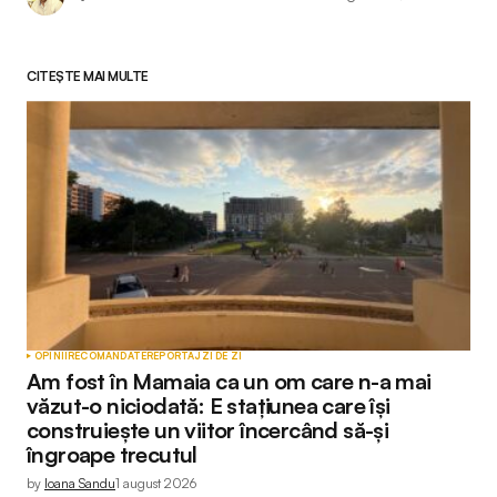
CITEȘTE MAI MULTE
OPINII
RECOMANDATE
REPORTAJ
ZI DE ZI
Am fost în Mamaia ca un om care n-a mai
văzut-o niciodată: E stațiunea care își
construiește un viitor încercând să-și
îngroape trecutul
by
Ioana Sandu
1 august 2026