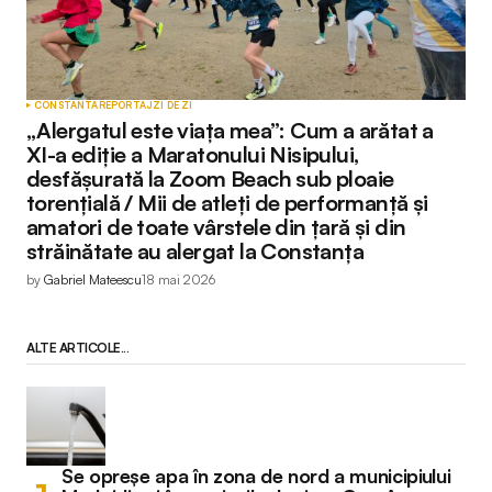
CONSTANTA
REPORTAJ
ZI DE ZI
„Alergatul este viața mea”: Cum a arătat a
XI-a ediție a Maratonului Nisipului,
desfășurată la Zoom Beach sub ploaie
torențială / Mii de atleți de performanță și
amatori de toate vârstele din țară și din
străinătate au alergat la Constanța
by
Gabriel Mateescu
18 mai 2026
ALTE ARTICOLE...
Se opreșe apa în zona de nord a municipiului