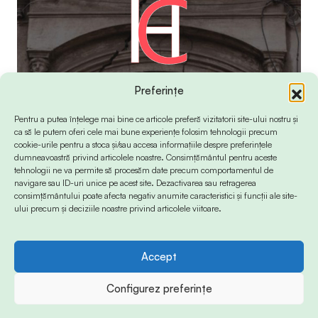
Preferințe
Pentru a putea înțelege mai bine ce articole preferă vizitatorii site-ului nostru și
ca să le putem oferi cele mai bune experiențe folosim tehnologii precum
cookie-urile pentru a stoca și/sau accesa informațiile despre preferințele
dumneavoastră privind articolele noastre. Consimțământul pentru aceste
tehnologii ne va permite să procesăm date precum comportamentul de
navigare sau ID-uri unice pe acest site. Dezactivarea sau retragerea
consimțământului poate afecta negativ anumite caracteristici și funcții ale site-
ului precum și deciziile noastre privind articolele viitoare.
Accept
© 2024 Info-Sud-Est. All Rights Reserved.
Configurez preferințe