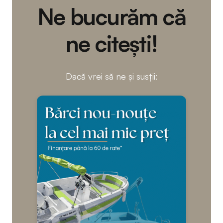
Ne bucurăm că
ne citești!
Dacă vrei să ne și susții: