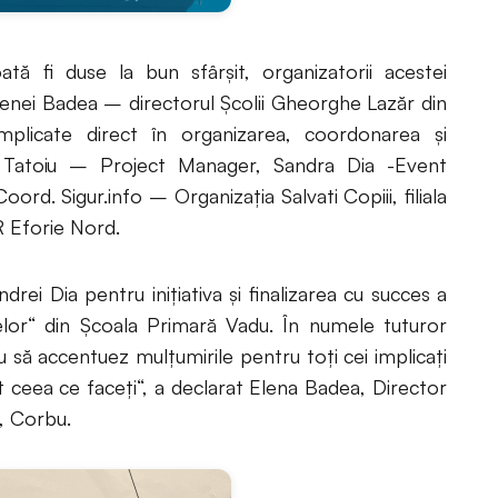
ă fi duse la bun sfârșit, organizatorii acestei
Elenei Badea – directorul Școlii Gheorghe Lazăr din
plicate direct în organizarea, coordonarea și
a Tatoiu – Project Manager, Sandra Dia -Event
ord. Sigur.info – Organizația Salvati Copiii, filiala
Eforie Nord.
drei Dia pentru inițiativa și finalizarea cu succes a
elor“ din Școala Primară Vadu. În numele tuturor
eau să accentuez mulțumirile pentru toți cei implicați
tot ceea ce faceți“, a declarat Elena Badea, Director
, Corbu.