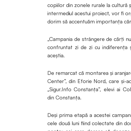
copiilor din zonele rurale la cultură și
intermediul acestui proiect, vor fi o
dorim să accentuăm importanța cărți
„Campania de strângere de cărți nu 
confruntat zi de zi cu indiferența
aceștia.
De remarcat că montarea și aranjare
Center“, din Eforie Nord, care și-ad
„Sigur.Info Constanța”, elevi ai C
din Constanța.
Deși prima etapă a acestei campanii 
cele două luni fiind colectate din do