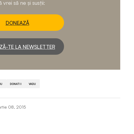
 vrei să ne și susții:
DONEAZĂ
ZĂ-TE LA NEWSLETTER
BU
DONATII
VADU
rtie 08, 2015