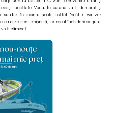
ărți pentru clasele 1-4. Sunt binevenite chiar și
 aceeași localitate Vadu. În curand va fi demarat și
sanitar în incinta școlii, astfel încât elevii vor
 cu care sunt obișnuiți, iar riscul închiderii singurei
va fi eliminat.