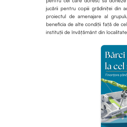
pentru cei care doresc să doneze c
jucării pentru copiii grădiniței din
proiectul de amenajare al grupului 
beneficia de alte condiții față de cele
instituții de învățământ din localitate 