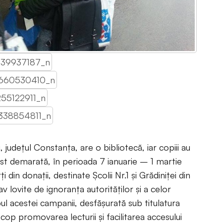
u, județul Constanța, are o bibliotecă, iar copiii au
ost demarată, în perioada 7 ianuarie – 1 martie
din donații, destinate Școlii Nr.1 și Grădiniței din
 lovite de ignoranța autorităților și a celor
ul acestei campanii, desfășurată sub titulatura
p promovarea lecturii și facilitarea accesului