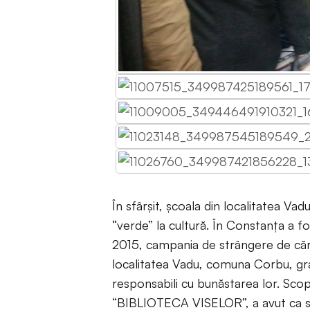
În sfârșit, școala din localitatea Vad
“verde” la cultură. În Constanța a f
2015, campania de strângere de cărți 
localitatea Vadu, comuna Corbu, grav
responsabili cu bunăstarea lor. Scop
“BIBLIOTECA VISELOR”, a avut ca sco