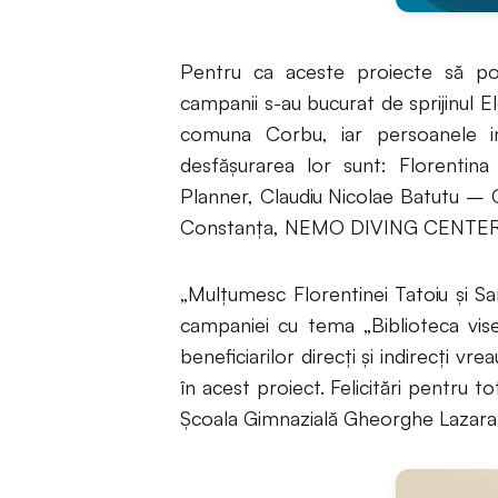
Pentru ca aceste proiecte să poat
campanii s-au bucurat de sprijinul 
comuna Corbu, iar persoanele im
desfășurarea lor sunt: Florentin
Planner, Claudiu Nicolae Batutu – Co
Constanța, NEMO DIVING CENTER 
„Mulțumesc Florentinei Tatoiu și San
campaniei cu tema „Biblioteca vis
beneficiarilor direcți și indirecți vr
în acest proiect. Felicitări pentru 
Școala Gimnazială Gheorghe Lazara