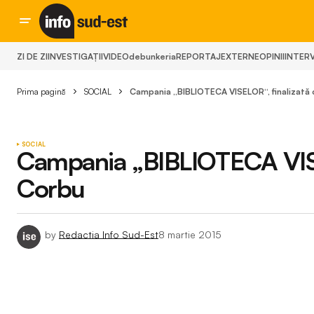
ZI DE ZI
INVESTIGAȚII
VIDEO
debunkeria
REPORTAJ
EXTERNE
OPINII
INTERV
Prima pagină
SOCIAL
Campania „BIBLIOTECA VISELOR“, finalizată 
SOCIAL
Campania „BIBLIOTECA VISEL
Corbu
by
Redactia Info Sud-Est
8 martie 2015