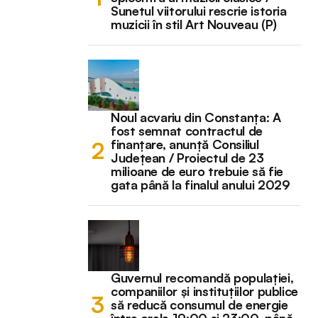
Sunetul viitorului rescrie istoria
muzicii în stil Art Nouveau (P)
Noul acvariu din Constanța: A
fost semnat contractul de
finanțare, anunță Consiliul
Județean / Proiectul de 23
milioane de euro trebuie să fie
gata până la finalul anului 2029
Guvernul recomandă populației,
companiilor și instituțiilor publice
să reducă consumul de energie
între orele 19:00 și 23:00, până