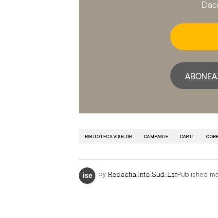
Dacă
ABONEA
BIBLIOTECA VISELOR
CAMPANIE
CARTI
COR
by
Redactia Info Sud-Est
Published
ma