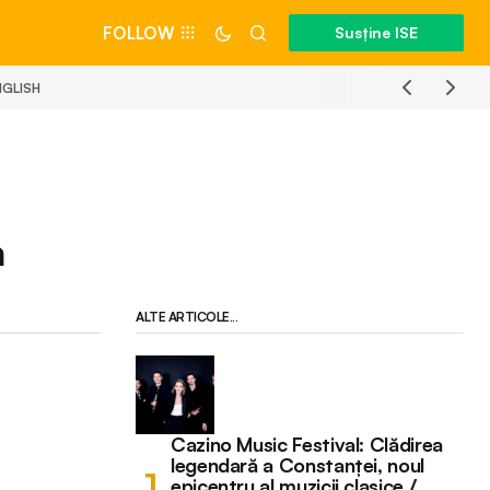
FOLLOW
Susține ISE
NGLISH
a
ALTE ARTICOLE...
Cazino Music Festival: Clădirea
legendară a Constanței, noul
epicentru al muzicii clasice /