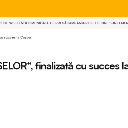
IU
DE WEEKEND
COMUNICATE DE PRESĂ
CAMPANII
PROIECTE
CINE SUNTEM
E
cu succes la Corbu
OR“, finalizată cu succes l