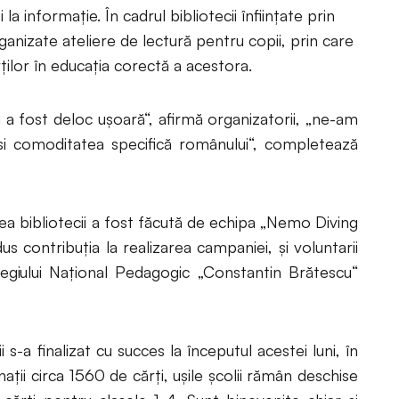
 la informație. În cadrul bibliotecii înființate prin
rganizate ateliere de lectură pentru copii, prin care
lor în educația corectă a acestora.
a fost deloc ușoară“, afirmă organizatorii, „ne-am
 și comoditatea specifică românului“, completează
a bibliotecii a fost făcută de echipa „Nemo Diving
us contribuția la realizarea campaniei, și voluntarii
olegiului Național Pedagogic „Constantin Brătescu“
s-a finalizat cu succes la începutul acestei luni, în
nații circa 1560 de cărți, ușile școlii rămân deschise