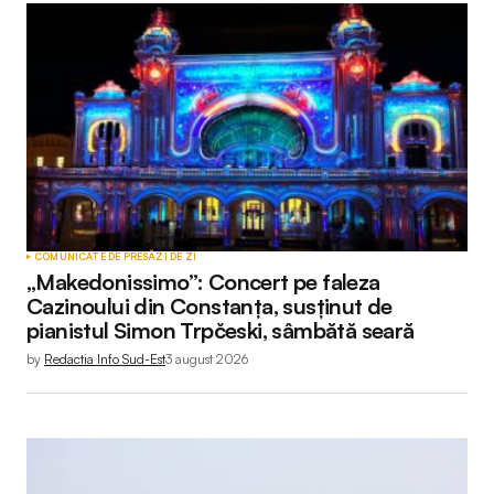
COMUNICATE DE PRESĂ
ZI DE ZI
„Makedonissimo”: Concert pe faleza
Cazinoului din Constanța, susținut de
pianistul Simon Trpčeski, sâmbătă seară
by
Redactia Info Sud-Est
3 august 2026