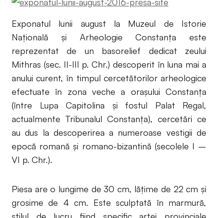
Exponatul lunii august la Muzeul de Istorie
Națională și Arheologie Constanța este
reprezentat de un basorelief dedicat zeului
Mithras (sec. II-III p. Chr.) descoperit în luna mai a
anului curent, în timpul cercetătorilor arheologice
efectuate în zona veche a orașului Constanța
(între Lupa Capitolina și fostul Palat Regal,
actualmente Tribunalul Constanța), cercetări ce
au dus la descoperirea a numeroase vestigii de
epocă romană și romano-bizantină (secolele I –
VI p. Chr.).
Piesa are o lungime de 30 cm, lățime de 22 cm și
grosime de 4 cm. Este sculptată în marmură,
stilul de lucru fiind specific artei provinciale