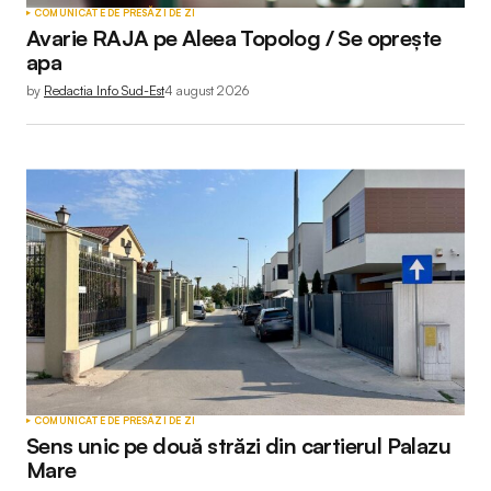
COMUNICATE DE PRESĂ
ZI DE ZI
Avarie RAJA pe Aleea Topolog / Se oprește
apa
by
Redactia Info Sud-Est
4 august 2026
COMUNICATE DE PRESĂ
ZI DE ZI
Sens unic pe două străzi din cartierul Palazu
Mare