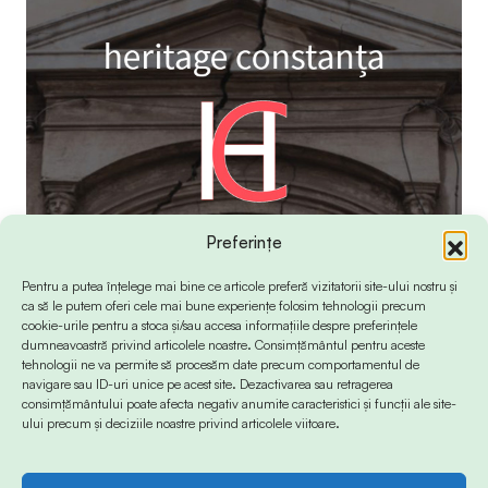
Preferințe
Pentru a putea înțelege mai bine ce articole preferă vizitatorii site-ului nostru și
ca să le putem oferi cele mai bune experiențe folosim tehnologii precum
cookie-urile pentru a stoca și/sau accesa informațiile despre preferințele
dumneavoastră privind articolele noastre. Consimțământul pentru aceste
tehnologii ne va permite să procesăm date precum comportamentul de
navigare sau ID-uri unice pe acest site. Dezactivarea sau retragerea
consimțământului poate afecta negativ anumite caracteristici și funcții ale site-
ului precum și deciziile noastre privind articolele viitoare.